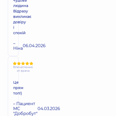
чудова
людина
Відразу
викликає
довіру
і
спокій
–
06.04.2026
Ніна
Впечатление
от врача
Це
прям
топ!)
– Пациент
МС
04.03.2026
"Добробут"