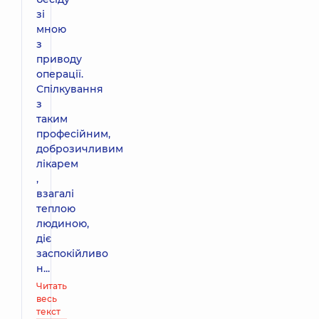
зі
мною
з
приводу
операції.
Спілкування
з
таким
професійним,
доброзичливим
лікарем
,
взагалі
теплою
людиною,
діє
заспокійливо
н...
Читать
весь
текст