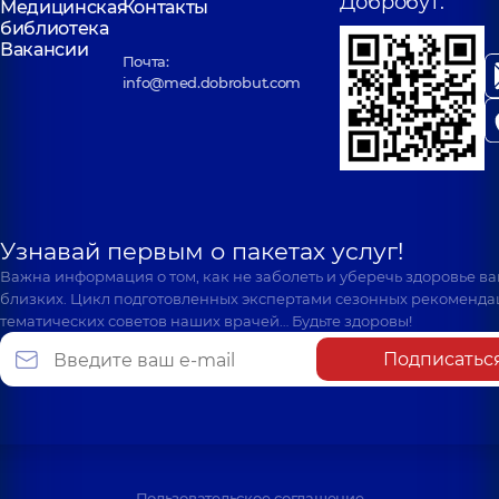
Добробут:
Медицинская
Контакты
библиотека
Вакансии
Почта:
info@med.dobrobut.com
Узнавай первым о пакетах услуг!
Важна информация о том, как не заболеть и уберечь здоровье в
близких. Цикл подготовленных экспертами сезонных рекоменда
тематических советов наших врачей… Будьте здоровы!
Подписатьс
Пользовательское соглашение