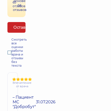
основе
65
66
отзывов
отзывов
Оставить отзыв
Смотреть
все
оценки
работы
врача и
отзывы
без
текста
Впечатление
от врача
– Пациент
МС
31.07.2026
"Добробут"