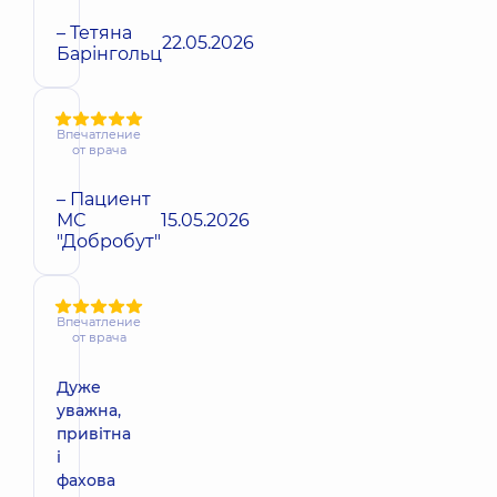
– Тетяна
22.05.2026
Барінгольц
Впечатление
от врача
– Пациент
МС
15.05.2026
"Добробут"
Впечатление
от врача
Дуже
уважна,
привітна
і
фахова