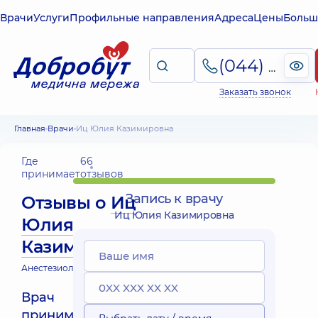
Врачи
Услуги
Профильные направления
Адреса
Цены
Больш
(044) 495-2-888
Заказать звонок
Главная
Врачи
Иц Юлия Казимировна
Где
66
принимает
отзывов
Запись к врачу
Отзывы о
Иц
Иц Юлия Казимировна
Юлия
Казимировна
Анестезиолог
Врач
принимает