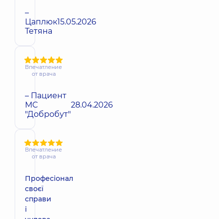
–
Цаплюк
15.05.2026
Тетяна
Впечатление
от врача
– Пациент
МС
28.04.2026
"Добробут"
Впечатление
от врача
Професіонал
своєї
справи
і