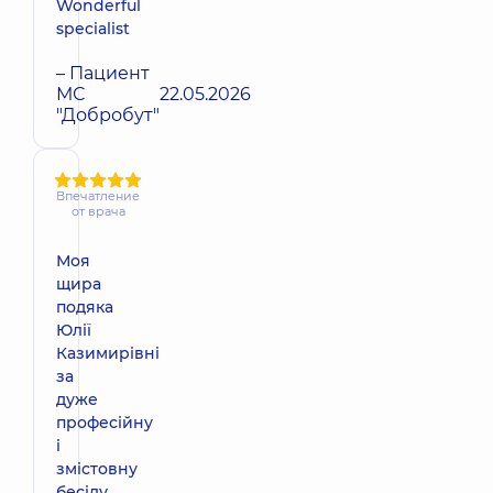
Wonderful
specialist
– Пациент
МС
22.05.2026
"Добробут"
Впечатление
от врача
Моя
щира
подяка
Юлії
Казимирівні
за
дуже
професійну
і
змістовну
бесіду