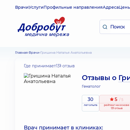
Врачи
Услуги
Профильные направления
Адреса
Цен
Главная
Врачи
Гришина Наталья Анатольевна
Где принимает
131 отзыв
Отзывы о
Гр
Гематолог
30
5
/ 5
лет опыта
рейтинг
на основе
131 отзыв
Врач принимает в клиниках: