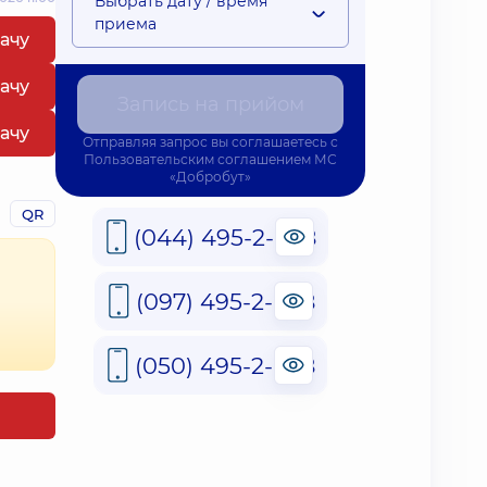
Выбрать дату / время
приема
рачу
рачу
Запись на прийом
рачу
Отправляя запрос вы соглашаетесь с
Пользовательским соглашением
МС
«Добробут»
QR
(044) 495-2-888
(097) 495-2-888
(050) 495-2-888