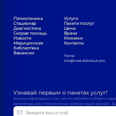
Поликлиника
Услуги
Стационар
Пакети послуг
Диагностика
Цены
Скорая помощь
Врачи
Новости
Клиники
Медицинская
Контакты
библиотека
Вакансии
Почта:
info@med.dobrobut.com
Узнавай первым о пакетах услуг!
Важна информация о том, как не заболеть и уберечь здо
рекомендаций и тематических советов наших врачей… Бу