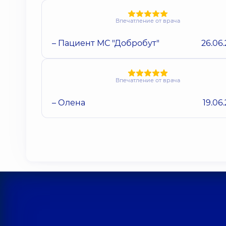
Впечатление от врача
– Пациент МС "Добробут"
26.06
Впечатление от врача
– Олена
19.06