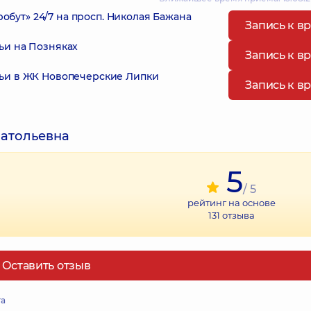
ут» 24/7 на просп. Николая Бажана
Запись к в
ьи на Позняках
Запись к в
ьи в ЖК Новопечерские Липки
Запись к в
натольевна
5
/ 5
рейтинг на основе
131
отзыва
Оставить отзыв
та