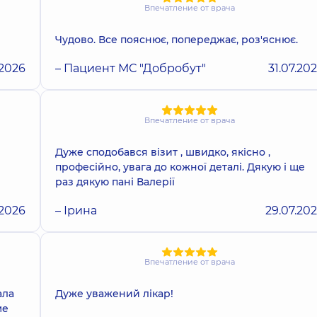
Впечатление от врача
Чудово. Все пояснює, попереджає, роз'яснює.
.2026
– Пациент МС "Добробут"
31.07.20
Впечатление от врача
Дуже сподобався візит , швидко, якісно ,
професійно, увага до кожної деталі. Дякую і ще
раз дякую пані Валерії
.2026
– Ірина
29.07.20
Впечатление от врача
ала
Дуже уважений лікар!
ме