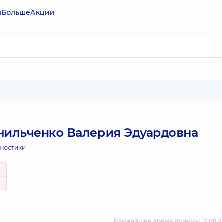
ы
Больше
Акции
нильченко Валерия Эдуардовна
гностики
Ближайшее время приема: 12.08.2