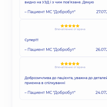
видно на УЗД і з чим повʼязане. Дякую
– Пациент МС "Добробут"
27.07
Впечатление от врача
Супер!!!
– Пациент МС "Добробут"
26.07
Впечатление от врача
Доброзичлива до пацієнта, уважна до деталей
приємна в спілкуванні
– Пациент МС "Добробут"
24.07