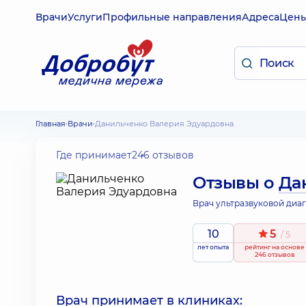
Врачи
Услуги
Профильные направления
Адреса
Цен
Главная
Врачи
Данильченко Валерия Эдуардовна
Где принимает
246 отзывов
Отзывы о
Да
Врач ультразвуковой диа
10
5
/ 5
лет опыта
рейтинг
на основе
246 отзывов
Врач принимает в клиниках: