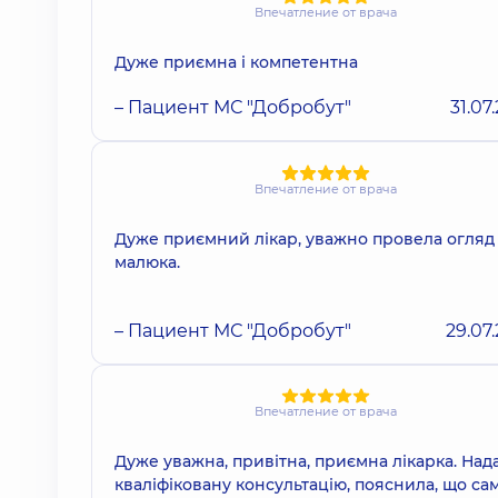
Впечатление от врача
Дуже приємна і компетентна
– Пациент МС "Добробут"
31.07
Впечатление от врача
Дуже приємний лікар, уважно провела огляд
малюка.
– Пациент МС "Добробут"
29.07
Впечатление от врача
Дуже уважна, привітна, приємна лікарка. Над
кваліфіковану консультацію, пояснила, що са