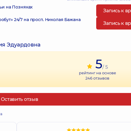
ьи на Позняках
Запись к в
ут» 24/7 на просп. Николая Бажана
Запись к в
ия Эдуардовна
5
/ 5
рейтинг на основе
246
отзывов
Оставить отзыв
та