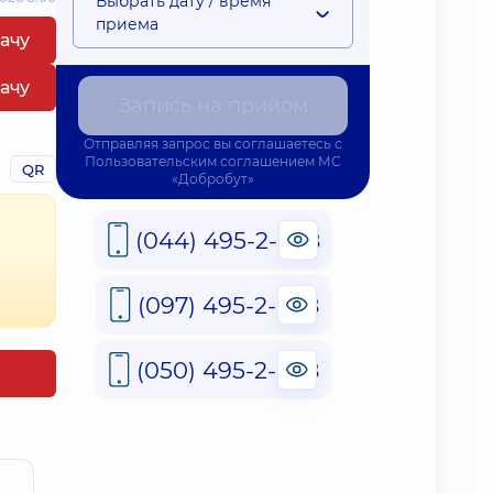
Выбрать дату / время
приема
рачу
рачу
Запись на прийом
Отправляя запрос вы соглашаетесь с
Пользовательским соглашением
МС
QR
«Добробут»
(044) 495-2-888
(097) 495-2-888
(050) 495-2-888