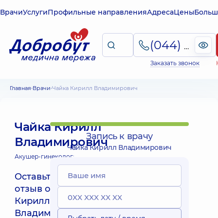
Врачи
Услуги
Профильные направления
Адреса
Цены
Больш
(044) 495-2-888
Заказать звонок
Главная
Врачи
Чайка Кирилл Владимирович
Чайка Кирилл
Запись к врачу
Владимирович
Чайка Кирилл Владимирович
Акушер-гинеколог;
Оставьте
отзыв о Чайка
QR
Кирилл
Владимирович