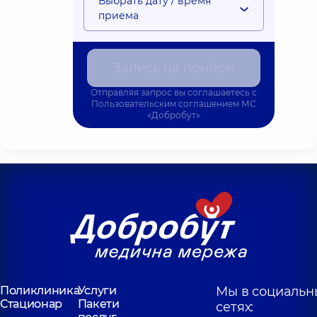
Выбрать дату / время
приема
Запись на прийом
Отправляя запрос вы соглашаетесь с
Пользовательским соглашением
МС
«Добробут»
Поликлиника
Услуги
Мы в социальн
Стационар
Пакети
сетях: