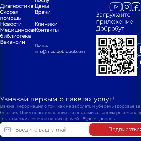
послуг
Диагностика
Цены
Скорая
Врачи
Загружайте
помощь
приложение
Новости
Клиники
Добробут:
Медицинская
Контакты
библиотека
Вакансии
Почта:
info@med.dobrobut.com
Узнавай первым о пакетах услуг!
Важна информация о том, как не заболеть и уберечь здоровье в
близких. Цикл подготовленных экспертами сезонных рекоменда
тематических советов наших врачей… Будьте здоровы!
Подписатьс