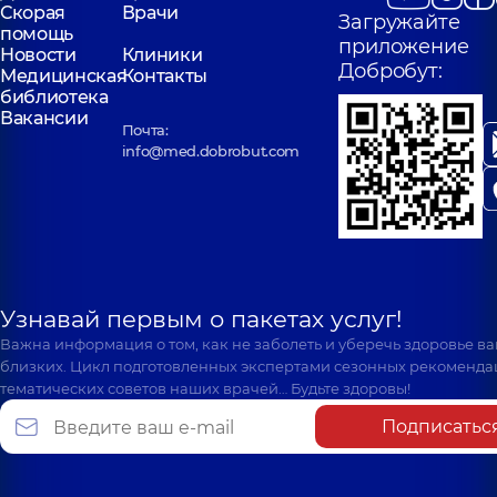
Скорая
Врачи
Загружайте
помощь
приложение
Новости
Клиники
Добробут:
Медицинская
Контакты
библиотека
Вакансии
Почта:
info@med.dobrobut.com
Узнавай первым о пакетах услуг!
Важна информация о том, как не заболеть и уберечь здоровье в
близких. Цикл подготовленных экспертами сезонных рекоменда
тематических советов наших врачей… Будьте здоровы!
Подписатьс