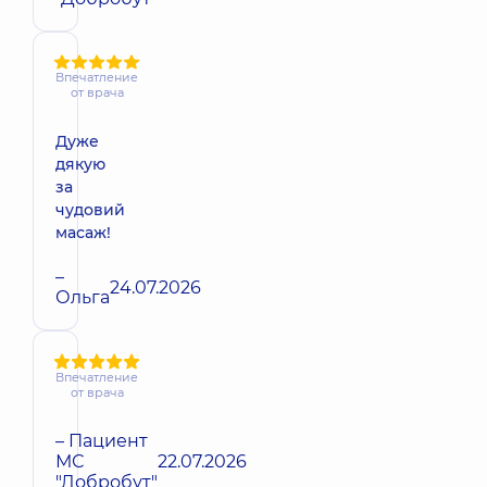
Впечатление
от врача
Дуже
дякую
за
чудовий
масаж!
–
24.07.2026
Ольга
Впечатление
от врача
– Пациент
МС
22.07.2026
"Добробут"