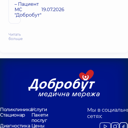
– Пациент
МС
19.07.2026
"Добробут"
Читать
больше
Поликлиника
Услуги
Мы в социальн
Стационар
Пакети
сетях:
послуг
Диагностика
Цены