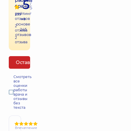
5
работы
/
врача:
5
рейтинг
239
отзывов
на
основе
2
245
отзыва
отзывов
2
отзыва
Оставить отзыв
Смотреть
все
оценки
работы
врача и
отзывы
без
текста
Впечатление