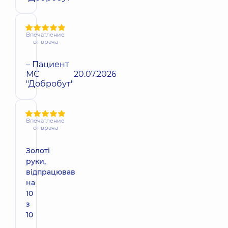
Впечатление
от врача
– Пациент
МС
20.07.2026
"Добробут"
Впечатление
от врача
Золоті
руки,
відпрацював
на
10
з
10