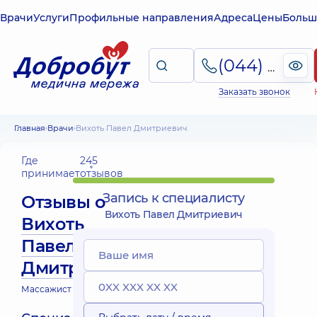
Врачи
Услуги
Профильные направления
Адреса
Цены
Больш
(044) 495-2-888
Заказать звонок
Главная
Врачи
Вихоть Павел Дмитриевич
Где
245
принимает
отзывов
Запись к специалисту
Отзывы о
Вихоть Павел Дмитриевич
Вихоть
Павел
Дмитриевич
Массажист