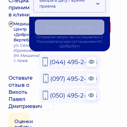
Специалист
Выбрать дату / время
приема
принимает
Ближайшее время приема: Сьогодні о 13:15
в клинике
Медицинский
Запись на прийом
Запись к специалисту
Центр
«Добробут».
Отправляя запрос вы соглашаетесь с
Вертебрология
Пользовательским соглашением
МС
ул. Семьи
«Добробут»
Идзиковских
(М. Мишина), 3,
г. Киев
(044) 495-2-888
Оставьте
(097) 495-2-888
отзыв о
Вихоть
QR
(050) 495-2-888
Павел
Дмитриевич
Оценки