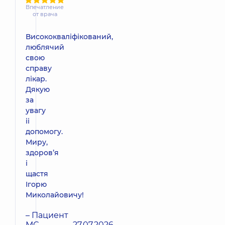
Впечатление
от врача
Висококваліфікований,
люблячий
свою
справу
лікар.
Дякую
за
увагу
іі
допомогу.
Миру,
здоровʼя
і
щастя
Ігорю
Миколайовичу!
– Пациент
МС
27.07.2026