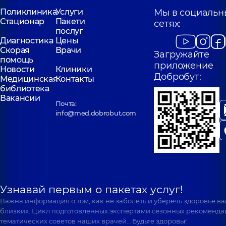
Поликлиника
Услуги
Мы в социальн
Стационар
Пакети
сетях:
послуг
Диагностика
Цены
Скорая
Врачи
Загружайте
помощь
приложение
Новости
Клиники
Добробут:
Медицинская
Контакты
библиотека
Вакансии
Почта:
info@med.dobrobut.com
Узнавай первым о пакетах услуг!
Важна информация о том, как не заболеть и уберечь здоровье в
близких. Цикл подготовленных экспертами сезонных рекоменда
тематических советов наших врачей… Будьте здоровы!