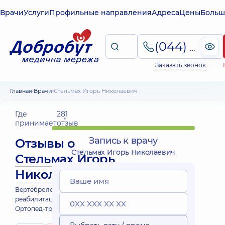
Врачи
Услуги
Профильные направления
Адреса
Цены
Больш
(044) 495-2-888
Заказать звонок
Главная
Врачи
Стельмах Игорь Николаевич
Где
281
принимает
отзыв
Запись к врачу
Отзывы о
Стельмах Игорь Николаевич
Стельмах Игорь
Николаевич
Вертебролог; Врач физической и
реабилитационной медицины (ФРМ);
Ортопед-травматолог; Реабилитолог