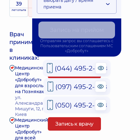
Выбрать дату / время
39
4.9
/ 5
приема
лет опыта
рейтинг
на основе
Эксперт
281 отзыв
Запись на прийом
Врач
Отправляя запрос вы соглашаетесь с
принимает
Пользовательским соглашением
МС
Ближайшее время приема: Сьогодні о 15:00
в
«Добробут»
клиниках:
(044) 495-2-888
Медицинский
Запись к врачу
Центр
«Добробут»
(097) 495-2-888
для взрослых
на Позняках
ул.
Александра
(050) 495-2-888
Мишуги, 12, г.
Киев
Медицинский
Запись к врачу
Центр
«Добробут»
для всей