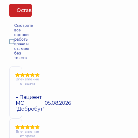
Оставить отзыв
Смотреть
все
оценки
работы
врача и
отзывы
без
текста
Впечатление
от врача
– Пациент
МС
05.08.2026
"Добробут"
Впечатление
от врача