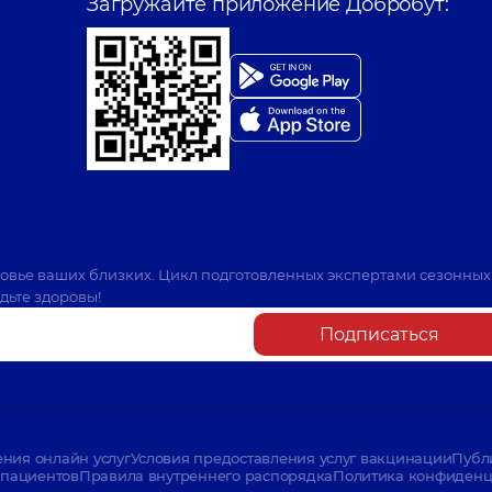
Загружайте приложение Добробут:
ровье ваших близких. Цикл подготовленных экспертами сезонных
дьте здоровы!
Подписаться
ения онлайн услуг
Условия предоставления услуг вакцинации
Публ
пациентов
Правила внутреннего распорядка
Политика конфиденци