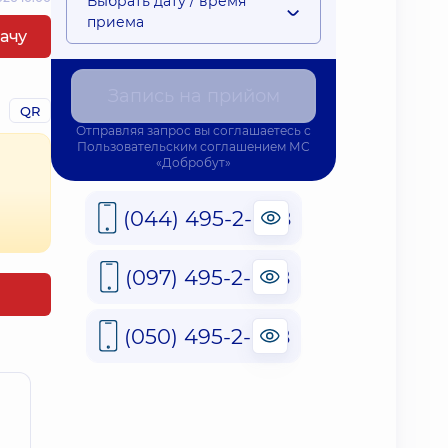
Выбрать дату / время
приема
рачу
Запись на прийом
QR
Отправляя запрос вы соглашаетесь с
Пользовательским соглашением
МС
«Добробут»
(044) 495-2-888
(097) 495-2-888
(050) 495-2-888