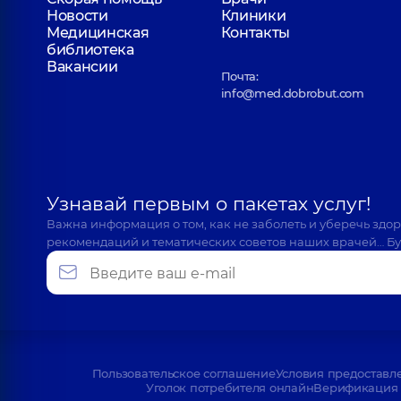
Новости
Клиники
Медицинская
Контакты
библиотека
Вакансии
Почта:
info@med.dobrobut.com
Узнавай первым о пакетах услуг!
Важна информация о том, как не заболеть и уберечь здо
рекомендаций и тематических советов наших врачей… Бу
Пользовательское соглашение
Условия предоставл
Уголок потребителя онлайн
Верификация 