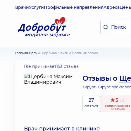
Врачи
Услуги
Профильные направления
Адреса
Цен
Главная
Врачи
Щербина Максим Владимирович
Где принимает
153 отзыва
Отзывы о
Ще
Хирург; Хирург проктолог
27
5
/ 5
лет опыта
рейтинг
на основе
153 отзыва
Врач принимает в клинике