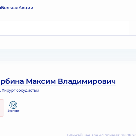
ы
Больше
Акции
рбина Максим Владимирович
; Хирург сосудистый
Эксперт
Ближайшее время приема: 28.08.20