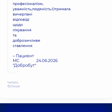
професіоналізм,
уважність,людяність.Отримала
вичерпані
відповіді
щодо
лікування
та
доброзичливе
ставлення
– Пациент
МС
24.06.2026
"Добробут"
Читать
больше