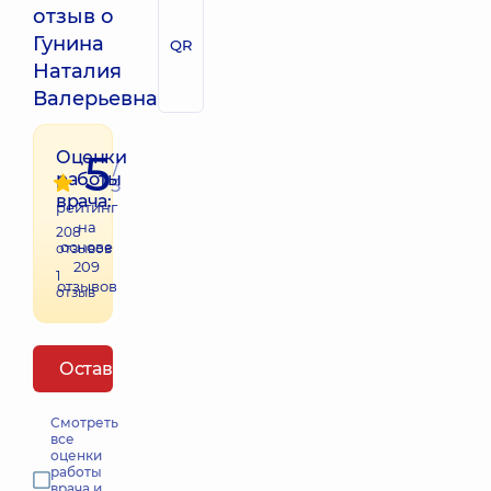
отзыв о
Гунина
QR
Наталия
Валерьевна
5
Оценки
/
работы
5
врача:
рейтинг
на
208
основе
отзывов
209
1
отзывов
отзыв
Оставить отзыв
Смотреть
все
оценки
работы
врача и