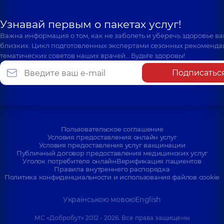
Узнавай первым о пакетах услуг!
Важна информация о том, как не заболеть и уберечь здоровье в
близких. Цикл подготовленных экспертами сезонных рекоменда
тематических советов наших врачей… Будьте здоровы!
Подписатьс
Пользовательское соглашение
Условия предоставления онлайн услуг
Условия предоставления услуг вакцинации
Публичный договор предоставления медицинских услуг
Уголок потребителя онлайн
Верификация пациентов
Правила внутреннего распорядка
Политика конфиденциальности и использования файлов cookie
Українською мовою
English
МС «Добробут» 2012 - 2026. Все права защищены