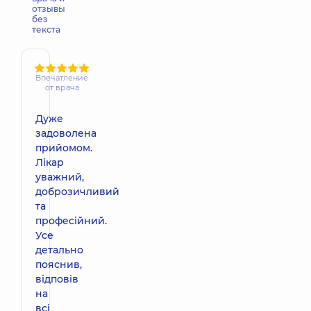
отзывы
без
текста
Впечатление
от врача
Дуже
задоволена
прийомом.
Лікар
уважний,
доброзичливий
та
професійний.
Усе
детально
пояснив,
відповів
на
всі