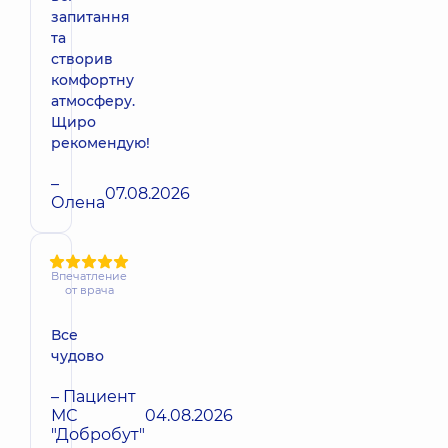
запитання
та
створив
комфортну
атмосферу.
Щиро
рекомендую!
–
07.08.2026
Олена
Впечатление
от врача
Все
чудово
– Пациент
МС
04.08.2026
"Добробут"