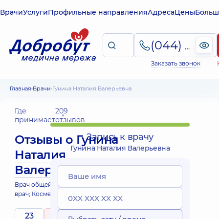
Врачи
Услуги
Профильные направления
Адреса
Цены
Больш
(044) 495-2-888
Заказать звонок
Главная
Врачи
Гунина Наталия Валерьевна
Где
209
принимает
отзывов
Запись к врачу
Отзывы о
Гунина
Гунина Наталия Валерьевна
Наталия
Валерьевна
Врач общей практики - семейный
врач; Косметолог; Терапевт
23
5
/ 5