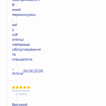
В
який
переконуюсь
,
що
у
цій
клініці
найкраще
обслуговування
та
спеціалісти
–
26.06.2026
Аліна
Впечатление
от врача
Високий