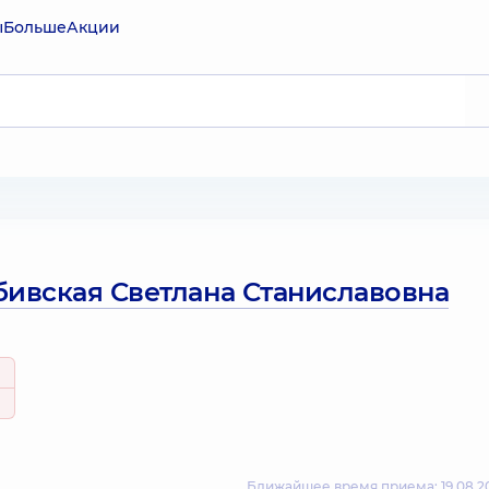
ы
Больше
Акции
бивская Светлана Станиславовна
Ближайшее время приема: 19.08.20