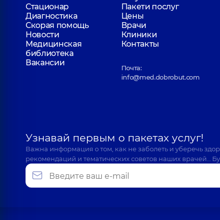
Стационар
Пакети послуг
Диагностика
Цены
Скорая помощь
Врачи
Новости
Клиники
Медицинская
Контакты
библиотека
Вакансии
Почта:
info@med.dobrobut.com
Узнавай первым о пакетах услуг!
Важна информация о том, как не заболеть и уберечь здо
рекомендаций и тематических советов наших врачей… Бу