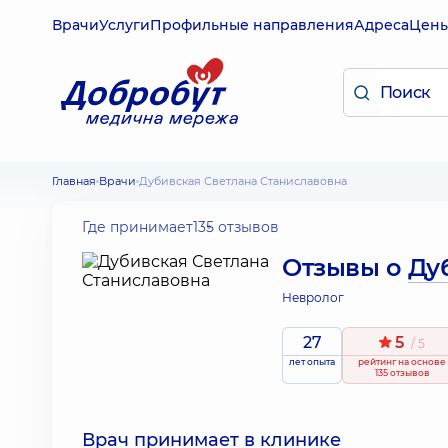
Врачи
Услуги
Профильные направления
Адреса
Цен
Главная
Врачи
Дубивская Светлана Станиславовна
Где принимает
135 отзывов
Отзывы о
Ду
Невролог
27
5
/ 5
лет опыта
рейтинг
на основе
135 отзывов
Врач принимает в клинике