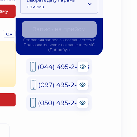
Выбрать дату / время
приема
рачу
Запись на прийом
QR
Отправляя запрос вы соглашаетесь с
Пользовательским соглашением
МС
«Добробут»
(044) 495-2-888
(097) 495-2-888
(050) 495-2-888