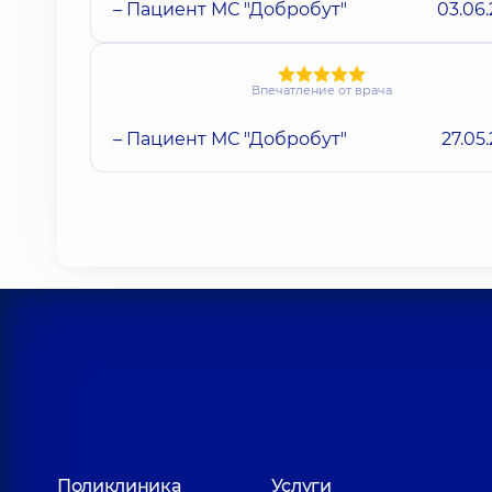
– Пациент МС "Добробут"
03.06
Впечатление от врача
– Пациент МС "Добробут"
27.05
Поликлиника
Услуги