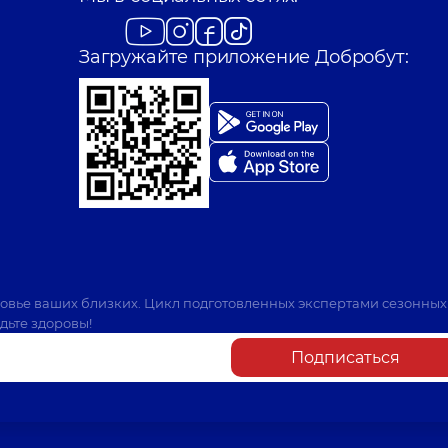
Загружайте приложение Добробут:
ровье ваших близких. Цикл подготовленных экспертами сезонных
дьте здоровы!
Подписаться