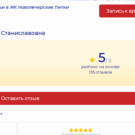
ьи в ЖК Новопечерские Липки
Запись к в
а Станиславовна
5
/ 5
рейтинг на основе
135
отзывов
Оставить отзыв
та
Впечатление от врача