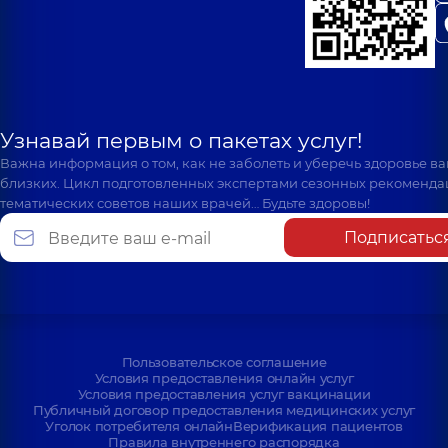
Узнавай первым о пакетах услуг!
Важна информация о том, как не заболеть и уберечь здоровье в
близких. Цикл подготовленных экспертами сезонных рекоменда
тематических советов наших врачей… Будьте здоровы!
Подписатьс
Пользовательское соглашение
Условия предоставления онлайн услуг
Условия предоставления услуг вакцинации
Публичный договор предоставления медицинских услуг
Уголок потребителя онлайн
Верификация пациентов
Правила внутреннего распорядка