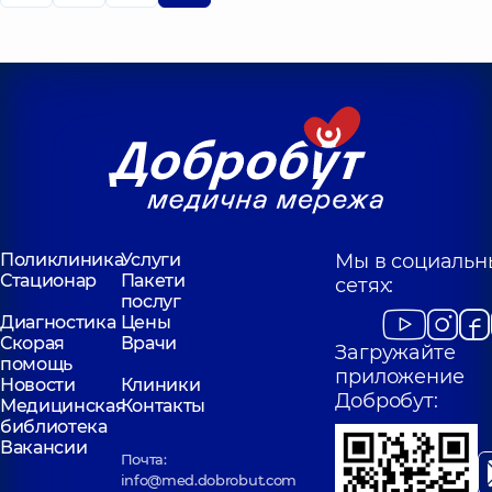
Поликлиника
Услуги
Мы в социальн
Стационар
Пакети
сетях:
послуг
Диагностика
Цены
Скорая
Врачи
Загружайте
помощь
приложение
Новости
Клиники
Добробут:
Медицинская
Контакты
библиотека
Вакансии
Почта:
info@med.dobrobut.com