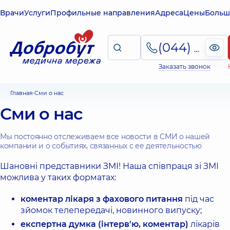
Врачи
Услуги
Профильные направления
Адреса
Цены
Больш
(044) 495-2-888
Заказать звонок
Главная
Сми о нас
Сми о нас
Мы постоянно отслеживаем все новости в СМИ о нашей
компании и о событиях, связанных с ее деятельностью
Шановні представники ЗМІ! Наша співпраця зі ЗМІ
можлива у таких форматах:
коментар лікаря з фахового питання
під час
зйомок телепередачі, новинного випуску;
експертна думка (інтерв'ю, коментар)
лікарів