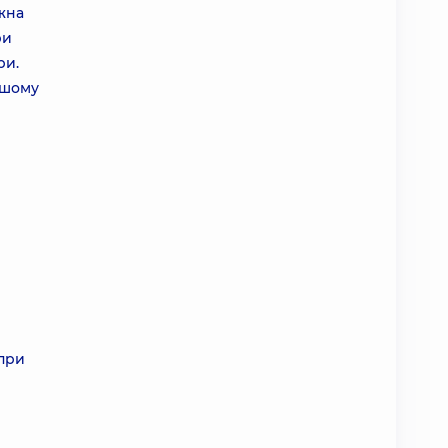
ожна
ри
ри.
ншому
 при