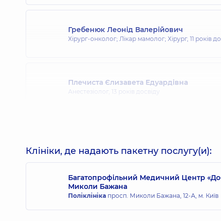
Гребенюк Леонід Валерійович
Хірург-онколог; Лікар мамолог; Хірург,
11 років д
Плечиста Єлизавета Едуардівна
Анестезіолог,
13 років досвіду
Линник Сергій Вікторович
Хірург; Хірург-онколог,
6 років досвіду
Клініки, де надають пакетну послугу(и):
Багатопрофільний Медичний Центр «Доб
Миколи Бажана
Поліклініка
просп. Миколи Бажана, 12-А, м. Київ