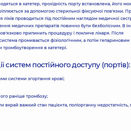
вводяться в катетер, прохідність порту встановлена, його м
ріплюється за допомогою стерильної фіксуючої пов'язки. П
я ліків проводиться під постійним наглядом медичної сест
ення медичних препаратів повинно бути безболісним. В і
бов'язково припинить процедуру і покличе лікаря. Після
-система промивається фізіологічним, а потім гепариновим
и тромбоутворення в катетері.
 систем постійного доступу (портів):
ми системи згортання крові;
ного раніше тромбозу;
 вкрай важкий стан пацієнта, поліорганну недостатність,