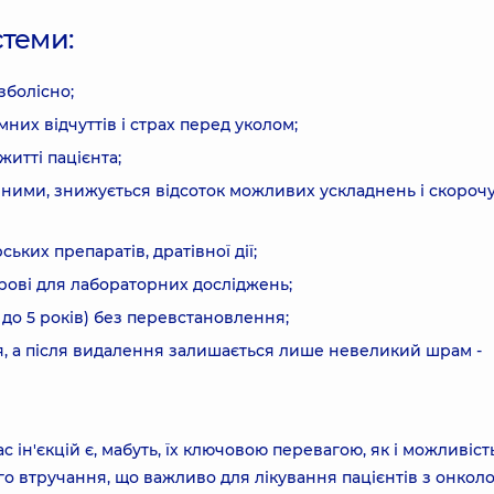
стеми:
зболісно;
мних відчуттів і страх перед уколом;
итті пацієнта;
ими, знижується відсоток можливих ускладнень і скороч
ьких препаратів, дратівної дії;
рові для лабораторних досліджень;
до 5 років) без перевстановлення;
я, а після видалення залишається лише невеликий шрам -
ас ін'єкцій є, мабуть, їх ключовою перевагою, як і можливіст
о втручання, що важливо для лікування пацієнтів з онколо