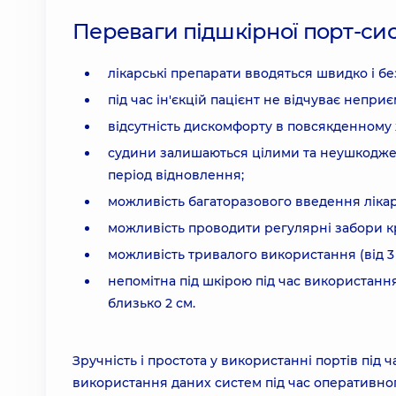
Переваги підшкірної порт-си
лікарські препарати вводяться швидко і бе
під час ін'єкцій пацієнт не відчуває неприє
відсутність дискомфорту в повсякденному ж
судини залишаються цілими та неушкоджен
період відновлення;
можливість багаторазового введення лікарс
можливість проводити регулярні забори к
можливість тривалого використання (від 3 
непомітна під шкірою під час використанн
близько 2 см.
Зручність і простота у використанні портів під ч
використання даних систем під час оперативног