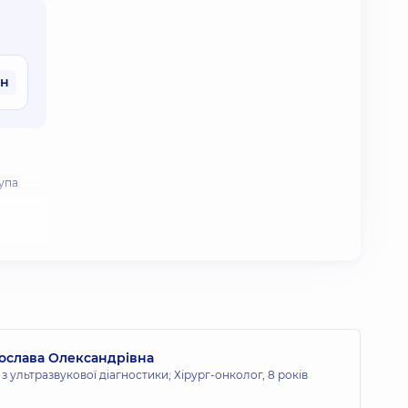
рн
упа
я
3-No 4.-
M. Rivitz
ослава Олександрівна
 з ультразвукової діагностики; Хірург-онколог,
8 років