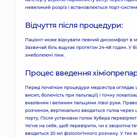
невеликий розріз і встановлюється порт-систем
Відчуття після процедури:
Пацієнт може відчувати певний дискомфорт в місц
Зазвичай біль вщухає протягом 24-48 годин. У 
знеболюючі ліки.
Процес введення хіміопрепара
Перед початком процедури медсестра оглядає шк
висип, болючість при пальпації) і точну локаліз
вказівним і великим пальцями лівої руки. Прав
розчином, вертикально вводиться голка через ш
порту. Після установки голки Хубера перевіряє
тягне на себе, щоб перевірити, чи є зворотна теч
вводиться 20 мл фізіологічного розчину. У тих 