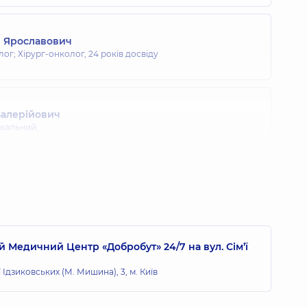
 Ярославович
лог; Хірург-онколог,
24 років досвіду
Валерійович
акальний,
 Медичний Центр «Добробут» 24/7 на вул. Сім’ї
ї Ідзиковських (М. Мишина), 3, м. Київ