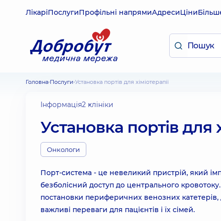
Лікарі
Послуги
Профільні напрями
Адреси
Ціни
Більш
Головна
Послуги
Установка портів для хіміотерапії
Інформація
2 клініки
Установка портів для х
Онкологи
Порт-система - це невеликий пристрій, який імп
безболісний доступ до центрального кровотоку. 
постановки периферичних венозних катетерів, д
важливі переваги для пацієнтів і їх сімей.