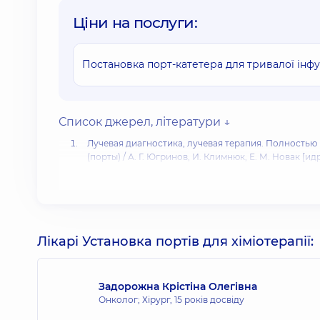
Ціни на послуги:
Постановка порт-катетера для тривалої інфуз
Список джерел, літератури ↓
Лучевая диагностика, лучевая терапия. Полность
(порты) / А. Г. Югринов, И. Климнюк, Е. М. Новак [идр
Николаев А. В. Пункция икатетеризация подключичн
анатомия и оперативная хирургия.- М., 2007.-С. 14-2
Центральные венозные порты - инфузионная терапия
СТАЦИОНАРОЗАМЕЩАЮЩИЕ технологии. Амбулаторна
Центральные венозные порты - продолженная инфузи
Лікарі Установка портів для хіміотерапії:
С.60-63.
RowalskiC. M. Migration of central venous catheters: im
// I. Vasc. Interv. Radiolology. - 1997. -No 8.-Р. 443-447.
Задорожна Крістіна Олегівна
Cancer.Net.
Catheters and Ports in Cancer Treatment
Онколог; Хірург,
15 років досвіду
Tubes, Lines, Ports, and Catheters Used in Cancer Tre