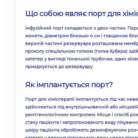
Що собою являє порт для хімі
Інфузійний порт складається з двох частин. Пер
монети, діаметром близько 4 см і товщиною бли
верхній частині резервуара розташована мембр
проколу спеціальною голкою (голка Хубера) зді
катетер у вигляді тоненької трубочки, один кінец
приєднується до резервуару
Як імплантується порт?
Порт для хіміотерапії імплантується під час неве
здійснюється під внутрішньовенній або місцевій
рентгенологічним контролем. Місце і спосіб ро
стану пацієнта і запропонованого виду лікуванн
шкіру пацієнта обробляють дезинфікуючим розчи
катетер у верхню порожнисту вену, через підкл