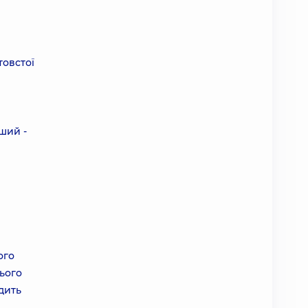
товстої
нший -
ого
цього
дить