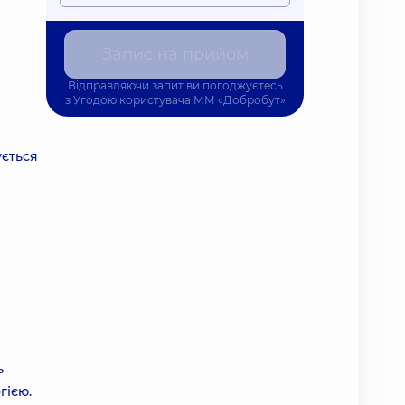
Запис на прийом
Відправляючи запит ви погоджуєтесь
з
Угодою користувача
ММ «Добробут»
ується
ь
гією.