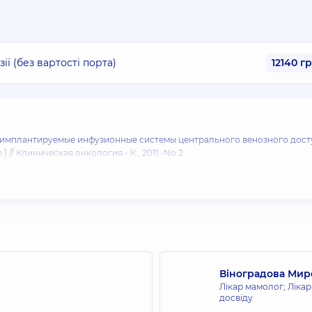
ії (без вартості порта)
12140 г
ю имплантируемые инфузионные системы центрального венозного дост
.] // Клиническая онкология.- К., 2011.-No 2.
ой вены по методике Сельдингера / А. В. Николаев // Топографическа
4.
 в амбулаторных условиях / М. Ю. Шерстнев [идр.] //
я хирургия.- 2013-No 1.-С.3-6.
онная терапия / М. Ю. Шерстнев [и др.] // Клиническая больница.-201
plicationsforinitial catheter timpositoniry /C.M.Rowalski, 1. А. Кaufman, S. 
Віноградова Мир
Лікар мамолог; Лікар
. Approved by the Cancer.Net Editorial Board, 12/2020.
досвіду
atment.
Published online, March 27, 2020.