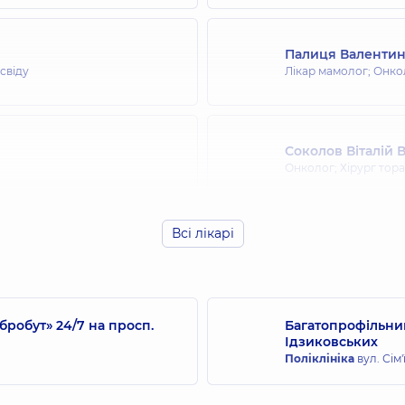
Палиця Валентин
освіду
Лікар мамолог; Онко
Соколов Віталій 
Онколог; Хірург тор
Всі лікарі
робут» 24/7 на просп.
Багатопрофільний
Ідзиковських
Поліклініка
вул. Сім'