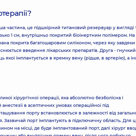
отерапії?
ша частина, це підшкірний титановий резервуар у вигляді 
зько 1 см, внутрішньо покритий біоінертним полімером. На
ана покрита багатошаровим силіконом, через яку завдяки
йснюється введення лікарських препаратів. Друга - гнучкий
ь якої імплантується в яремну вену (рідше, в артерію), а і
ликої хірургічної операції, яка абсолютно безболісна і
 анестезії в асептичних умовах операційної під
зташування порту встановлюється в залежності від загальн
я. Зазвичай порт імплантують в підключичну область. Для 
ном на місці, де буде імплантований порт, далі хірург вво
ючичну або внутрішню яремну вену, після чого робиться