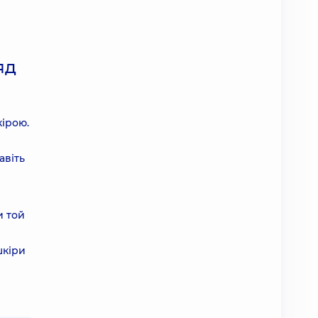
яд
кірою.
авіть
и той
шкіри