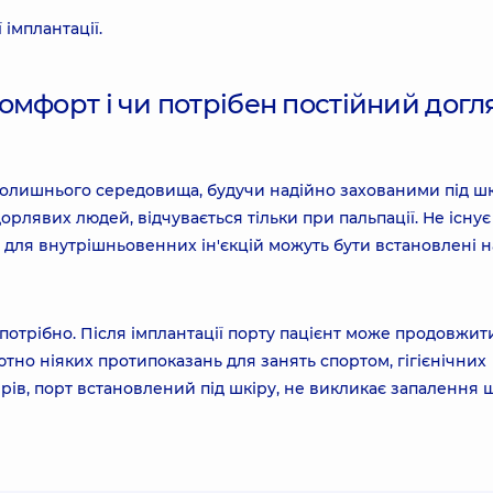
імплантації.
мфорт і чи потрібен постійний догл
вколишнього середовища, будучи надійно захованими під ш
орлявих людей, відчувається тільки при пальпації. Не існує
и для внутрішньовенних ін'єкцій можуть бути встановлені н
потрібно. Після імплантації порту пацієнт може продовжит
тно ніяких протипоказань для занять спортом, гігієнічних
терів, порт встановлений під шкіру, не викликає запалення 