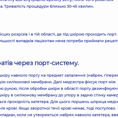
а. Тривалість процедури близько 30-45 хвилин.
ях розрізів і в тій області, де під шкірою проходить порт.
більшості випадків пацієнтам нема потреби приймати рецеп
тів через порт-систему.
іру навколо порту на предмет запалення (набряк, гіперем
ацію силіконової мембрани. Далі медсестра фіксує порт між
ою рукою, після обробки шкіри в області порту дезинфікую
кіру в силіконову мембрану до упору в задню стінку каме
ться прохідність катетера. Для цього поршень шприца медс
ія крові. Якщо зворотної течії крові немає, тоді поступово
випадках, коли не утворюється набряк навколо катетера, в