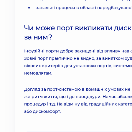
запальні процеси в області передбачуваної 
Чи може порт викликати диско
за ним?
Інфузійні порти добре захищені від впливу на
Зовні порт практично не видно, за винятком худ
вікових критеріїв для установки портів, систем
немовлятам.
Догляд за порт-системою в домашніх умовах не 
же ритм життя, що і до процедури. Немає абсолю
процедур і т.д. На відміну від традиційних кате
або дискомфорт.