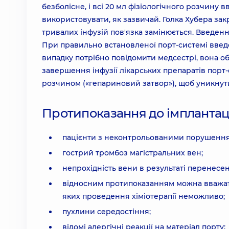
безболісне, і всі 20 мл фізіологічного розчину 
використовувати, як зазвичай. Голка Хубера зак
тривалих інфузій пов'язка замінюється. Введенн
При правильно встановленої порт-системі введ
випадку потрібно повідомити медсестрі, вона о
завершення інфузії лікарських препаратів порт
розчином («гепариновий затвор»), щоб уникнут
Протипоказання до імплантації
пацієнти з неконтрольованими порушення
гострий тромбоз магістральних вен;
непрохідність вени в результаті перенесе
відносним протипоказанням можна вважати
яких проведення хіміотерапії неможливо;
пухлини середостіння;
відомі алергічні реакції на матеріал порту;