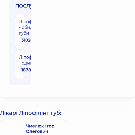
послуги:
Ліпофіллінг
- обидві
губи
31020 грн
Ліпофіллінг
- одна губа
18780 грн
Лікарі Ліпофілінг губ:
Чмелюк Ігор
Олегович