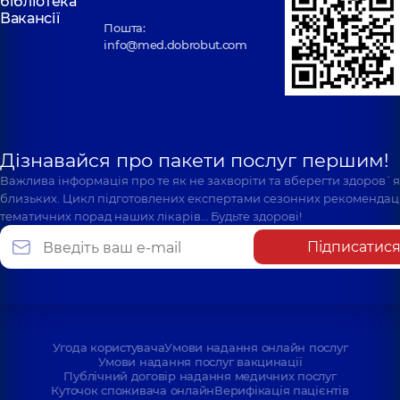
бібліотека
Вакансії
Пошта:
info@med.dobrobut.com
Дізнавайся про пакети послуг першим!
Важлива інформація про те як не захворіти та вберегти здоров`
близьких. Цикл підготовлених експертами сезонних рекомендаці
тематичних порад наших лікарів… Будьте здорові!
Підписатис
Угода користувача
Умови надання онлайн послуг
Умови надання послуг вакцинації
Публічний договір надання медичних послуг
Куточок споживача онлайн
Верифікація пацієнтів