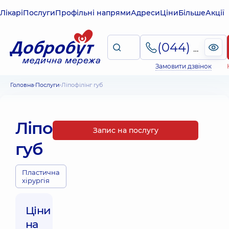
Лікарі
Послуги
Профільні напрями
Адреси
Ціни
Більше
Акції
(044) 495-2-888
Замовити дзвінок
Головна
Послуги
Ліпофілінг губ
Ліпофілінг
Запис на послугу
губ
Пластична
хірургія
Ціни
на