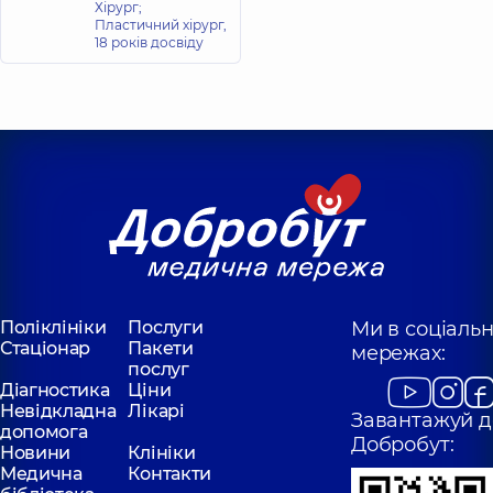
Хірург;
Пластичний хірург,
18 років досвіду
Поліклініки
Послуги
Ми в соціаль
Стаціонар
Пакети
мережах:
послуг
Діагностика
Ціни
Невідкладна
Лікарі
Завантажуй д
допомога
Добробут:
Новини
Клініки
Медична
Контакти