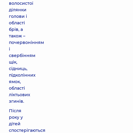
волосистої
ділянки
голови і
області
брів, а
також –
почервонінням
і
свербінням
щік,
сідниць,
підколінних
ямок,
області
ліктьових
згинів.
Після
року у
дітей
спостерігаються