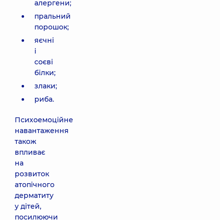
алергени;
пральний
порошок;
яєчні
і
соєві
білки;
злаки;
риба.
Психоемоційне
навантаження
також
впливає
на
розвиток
атопічного
дерматиту
у дітей,
посилюючи