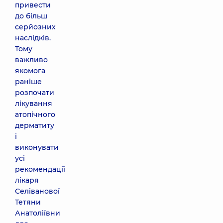
привести
до більш
серйозних
наслідків.
Тому
важливо
якомога
раніше
розпочати
лікування
атопічного
дерматиту
і
виконувати
усі
рекомендації
лікаря
Селіванової
Тетяни
Анатоліївни