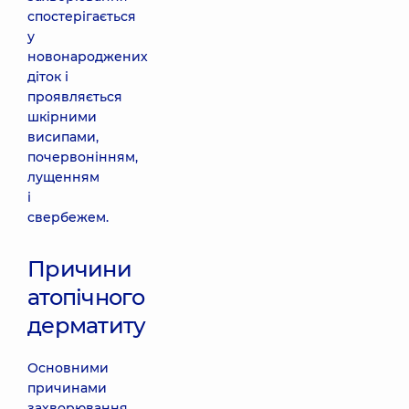
спостерігається
у
новонароджених
діток і
проявляється
шкірними
висипами,
почервонінням,
лущенням
і
свербежем.
Причини
атопічного
дерматиту
Основними
причинами
захворювання