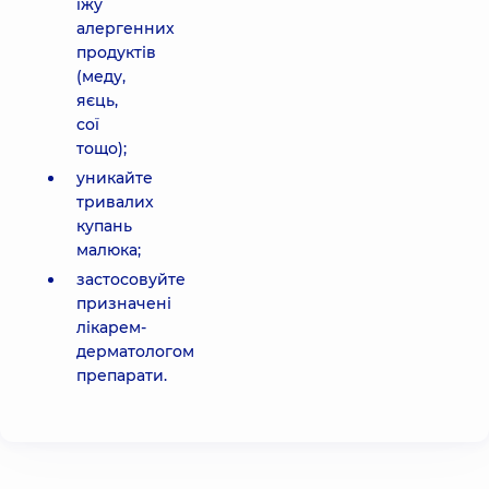
їжу
алергенних
продуктів
(меду,
яєць,
сої
тощо);
уникайте
тривалих
купань
малюка;
застосовуйте
призначені
лікарем-
дерматологом
препарати.