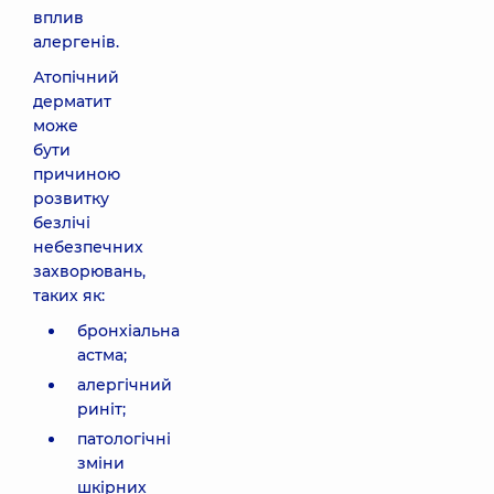
вплив
алергенів.
Атопічний
дерматит
може
бути
причиною
розвитку
безлічі
небезпечних
захворювань,
таких як:
бронхіальна
астма;
алергічний
риніт;
патологічні
зміни
шкірних