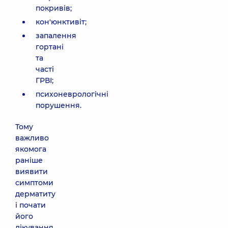
покривів;
кон'юнктивіт;
запалення
гортані
та
часті
ГРВІ;
психоневрологічні
порушення.
Тому
важливо
якомога
раніше
виявити
симптоми
дерматиту
і почати
його
лікування.