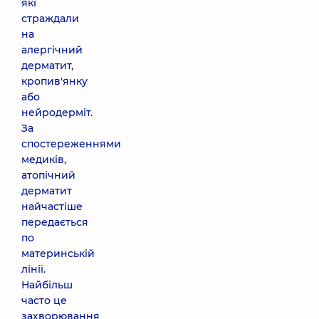
які
страждали
на
алергічний
дерматит,
кропив'янку
або
нейродерміт.
За
спостереженнями
медиків,
атопічний
дерматит
найчастіше
передається
по
материнській
лінії.
Найбільш
часто це
захворювання