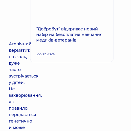
“Добробут” відкриває новий
набір на безоплатне навчання
медиків-ветеранів
Атопічний
дерматит,
22.07.2026
на жаль,
дуже
часто
зустрічається
у дітей.
Це
захворювання,
як
правило,
передається
генетично
й може