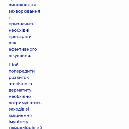
виникнення
захворювання
і
призначить
необхідні
препарати
для
ефективного
лікування.
Щоб
попередити
розвиток
атопічного
дерматиту,
необхідно
дотримуватись
заходів зі
зміцнення
імунітету.
Найнадійніший