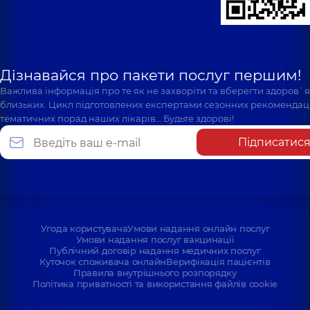
Дізнавайся про пакети послуг першим!
Важлива інформація про те як не захворіти та вберегти здоров`
близьких. Цикл підготовлених експертами сезонних рекомендаці
тематичних порад наших лікарів… Будьте здорові!
Підписатис
Угода користувача
Умови надання онлайн послуг
Умови надання послуг вакцинації
Публічний договір надання медичних послуг
Куточок споживача онлайн
Верифікація пацієнтів
Правила внутрішнього розпорядку
Політика приватності та використання файлів cookie