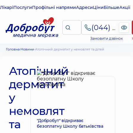
Лікарі
Послуги
Профільні напрями
Адреси
Ціни
Більше
Акції
(044) 495-2-888
Замовити дзвінок
Головна
Новини
Атопічний дерматит у немовлят та дітей
Атопічний
дерматит
у
немовлят
та
"Добробут" відкриває
безоплатну Школу батьківства