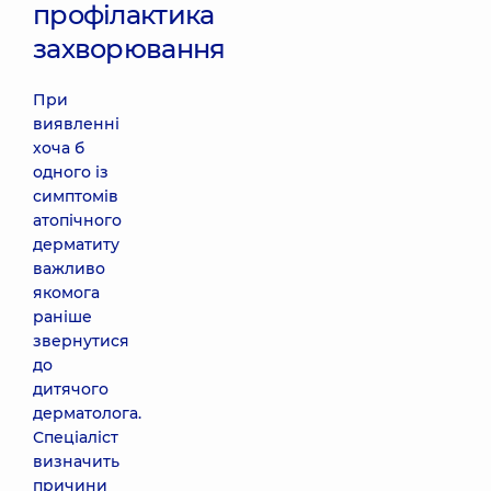
профілактика
захворювання
При
виявленні
хоча б
одного із
симптомів
атопічного
дерматиту
важливо
якомога
раніше
звернутися
до
дитячого
дерматолога.
Спеціаліст
визначить
причини