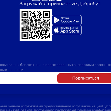
Загружайте приложение Добробут:
ровье ваших близких. Цикл подготовленных экспертами сезонных
дьте здоровы!
Подписаться
ения онлайн услуг
Условия предоставления услуг вакцинации
Публ
пациентов
Правила внутреннего распорядка
Политика конфиденци