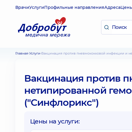
Врачи
Услуги
Профильные направления
Адреса
Цен
Главная
Услуги
Вакцинация против пневмококковой инфекции и 
Вакцинация против п
нетипированной гем
("Синфлорикс")
Цены на услуги: