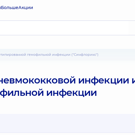
ы
Больше
Акции
нетипированной гемофильной инфекции ("Синфлорикс")
невмококковой инфекции 
офильной инфекции