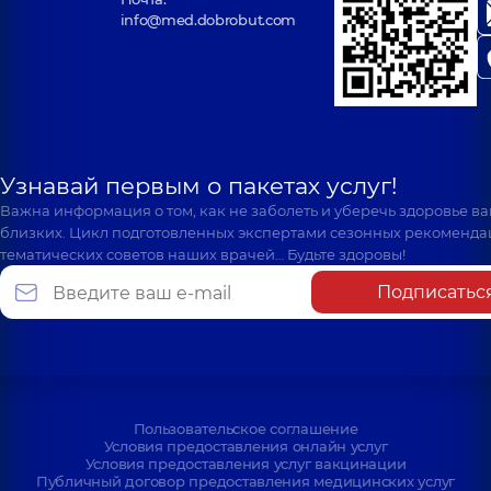
info@med.dobrobut.com
Узнавай первым о пакетах услуг!
Важна информация о том, как не заболеть и уберечь здоровье в
близких. Цикл подготовленных экспертами сезонных рекоменда
тематических советов наших врачей… Будьте здоровы!
Подписатьс
Пользовательское соглашение
Условия предоставления онлайн услуг
Условия предоставления услуг вакцинации
Публичный договор предоставления медицинских услуг