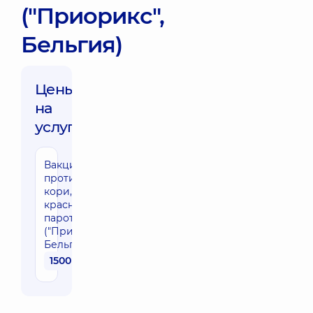
("Приорикс",
Бельгия)
Цены
на
услуги:
Вакцинация
против
кори,
краснухи,
паротита
("Приорикс",
Бельгия)
1500 грн