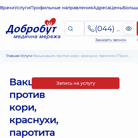
Врачи
Услуги
Профильные направления
Адреса
Цены
Больш
(044) 495-2-888
Заказать звонок
Главная
Услуги
Вакцинация против кори, краснухи, паротита ("Приорикс", Бельгия)
Вакцинация
Запись на услугу
против
кори,
краснухи,
паротита