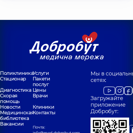
Поликлиника
Услуги
Мы в социальн
Стационар
Пакети
сетях:
послуг
Диагностика
Цены
Скорая
Врачи
Загружайте
помощь
приложение
Новости
Клиники
Добробут:
Медицинская
Контакты
библиотека
Вакансии
Почта:
info@med.dobrobut.com