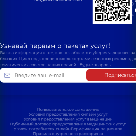
Узнавай первым о пакетах услуг!
Важна информация о том, как не заболеть и уберечь здоровье в
близких. Цикл подготовленных экспертами сезонных рекоменда
тематических советов наших врачей… Будьте здоровы!
Подписатьс
Пользовательское соглашение
Условия предоставления онлайн услуг
Условия предоставления услуг вакцинации
Публичный договор предоставления медицинских услуг
Уголок потребителя онлайн
Верификация пациентов
Правила внутреннего распорядка