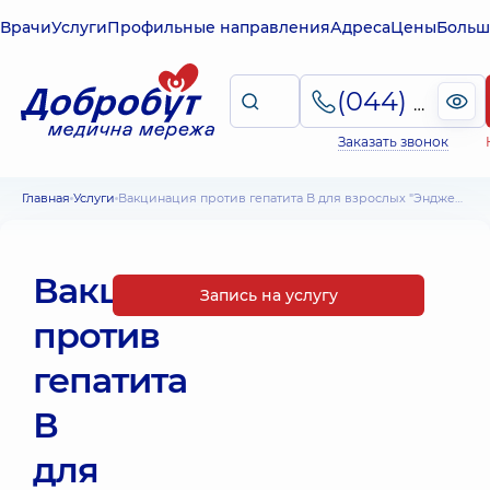
Врачи
Услуги
Профильные направления
Адреса
Цены
Больш
(044) 495-2-888
Заказать звонок
Главная
Услуги
Вакцинация против гепатита В для взрослых "Энджерикс"
Вакцинация
Запись на услугу
против
гепатита
В
для