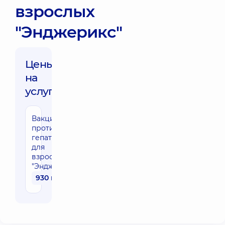
взрослых
"Энджерикс"
Цены
на
услуги:
Вакцинация
против
гепатита В
для
взрослых
"Энджерикс"
930 грн