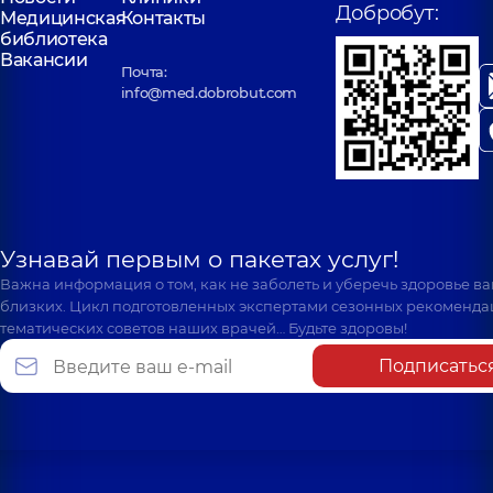
Добробут:
Медицинская
Контакты
библиотека
Вакансии
Почта:
info@med.dobrobut.com
Узнавай первым о пакетах услуг!
Важна информация о том, как не заболеть и уберечь здоровье в
близких. Цикл подготовленных экспертами сезонных рекоменда
тематических советов наших врачей… Будьте здоровы!
Подписатьс