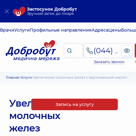
Застосунок Добробут
Зручний запис до лікаря
Врачи
Услуги
Профильные направления
Адреса
Цены
Больш
(044) 495-2-888
Заказать звонок
Главная
Услуги
Увеличение молочных желез с вертикальной мастопексией (подтяжкой)
Увеличение
Запись на услугу
молочных
желез