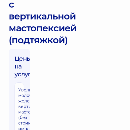
с
вертикальной
мастопексией
(подтяжкой)
Цены
на
услуги:
Увеличение
170790 грн
молочных
желез с
вертикальной
мастопексией
(без
стоимости
имплантов)