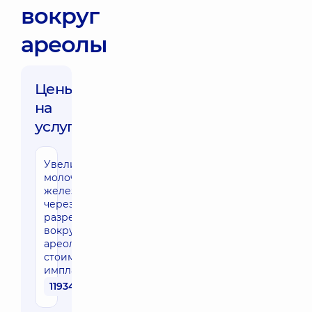
вокруг
ареолы
Цены
на
услуги:
Увеличение
молочных
желез
через
разрез
вокруг
ареолы (без
стоимости
имплантов)
119340 грн