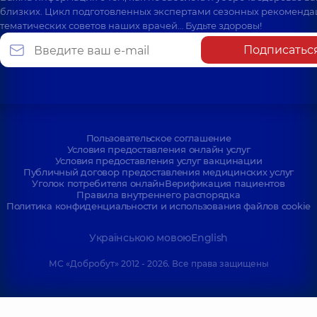
близких. Цикл подготовленных экспертами сезонных рекоменда
тематических советов наших врачей… Будьте здоровы!
Подписатьс
Пользовательское соглашение
Условия предоставления онлайн услуг
Условия предоставления услуг вакцинации
Публичный договор предоставления медицинских услуг
Уголок потребителя онлайн
Верификация пациентов
Правила внутреннего распорядка
Политика конфиденциальности и использования файлов cookie
Українською мовою
English
МС «Добробут» 2012 - 2026. Все права защищены