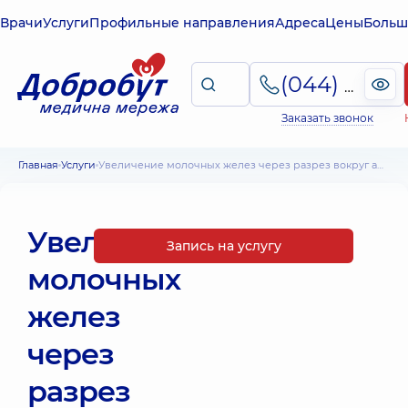
Врачи
Услуги
Профильные направления
Адреса
Цены
Больш
(044) 495-2-888
Заказать звонок
Главная
Услуги
Увеличение молочных желез через разрез вокруг ареолы
Увеличение
Запись на услугу
молочных
желез
через
разрез