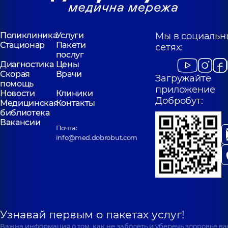
Поликлиника
Услуги
Мы в социальн
Стационар
Пакети
сетях:
послуг
Диагностика
Цены
Скорая
Врачи
Загружайте
помощь
приложение
Новости
Клиники
Добробут:
Медицинская
Контакты
библиотека
Вакансии
Почта:
info@med.dobrobut.com
Узнавай первым о пакетах услуг!
Важна информация о том, как не заболеть и уберечь здоровье в