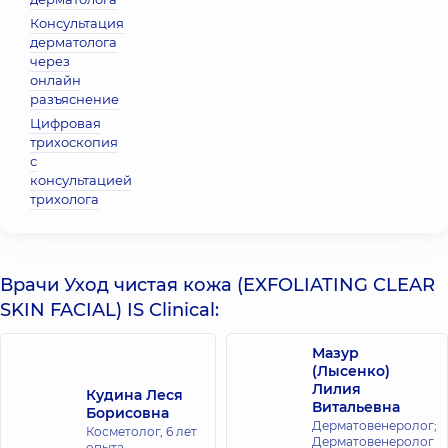
Консультация
дерматолога
через
онлайн
разъяснение
Цифровая
трихоскопия
с
консультацией
трихолога
Врачи Уход чистая кожа (EXFOLIATING CLEAR
SKIN FACIAL) IS Clinical:
Мазур
(Лысенко)
Лилия
Кудина Леся
Витальевна
Борисовна
Дерматовенеролог;
Косметолог,
6 лет
Дерматовенеролог
опыта