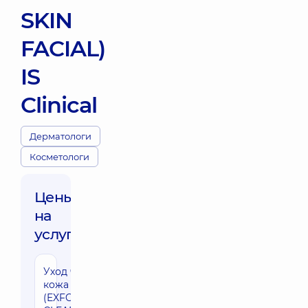
SKIN
FACIAL)
IS
Clinical
Дерматологи
Косметологи
Цены
на
услуги:
Уход чистая
кожа
(EXFOLIATING