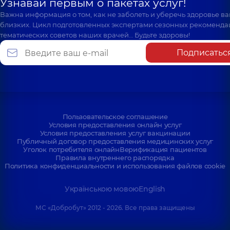
Узнавай первым о пакетах услуг!
Важна информация о том, как не заболеть и уберечь здоровье в
близких. Цикл подготовленных экспертами сезонных рекоменда
тематических советов наших врачей… Будьте здоровы!
Подписатьс
Пользовательское соглашение
Условия предоставления онлайн услуг
Условия предоставления услуг вакцинации
Публичный договор предоставления медицинских услуг
Уголок потребителя онлайн
Верификация пациентов
Правила внутреннего распорядка
Политика конфиденциальности и использования файлов cookie
Українською мовою
English
МС «Добробут» 2012 - 2026. Все права защищены