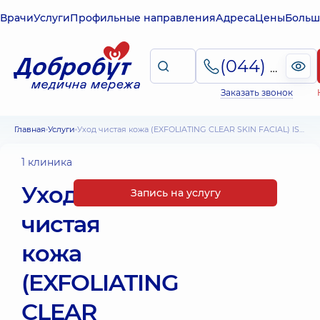
Врачи
Услуги
Профильные направления
Адреса
Цены
Больш
(044) 495-2-888
Заказать звонок
Главная
Услуги
Уход чистая кожа (EXFOLIATING CLEAR SKIN FACIAL) IS Clinical
1 клиника
Уход
Запись на услугу
чистая
кожа
(EXFOLIATING
CLEAR