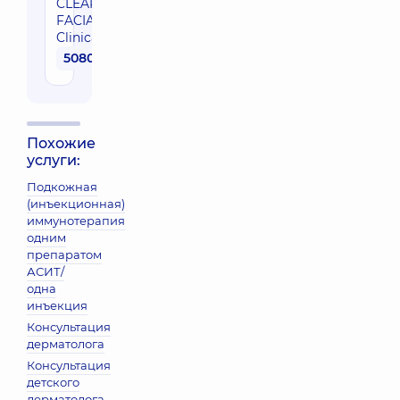
CLEAR SKIN
FACIAL) IS
Clinical
5080 грн
Похожие
услуги:
Подкожная
(инъекционная)
иммунотерапия
одним
препаратом
АСИТ/
одна
инъекция
Консультация
дерматолога
Консультация
детского
дерматолога