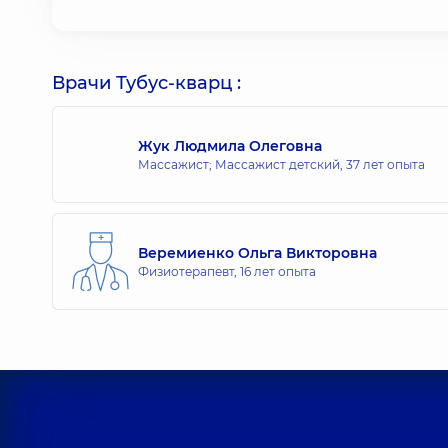
Врачи Тубус-кварц :
Жук Людмила Олеговна
Массажист; Массажист детский,
37 лет опыта
Веремиенко Ольга Викторовна
Физиотерапевт,
16 лет опыта