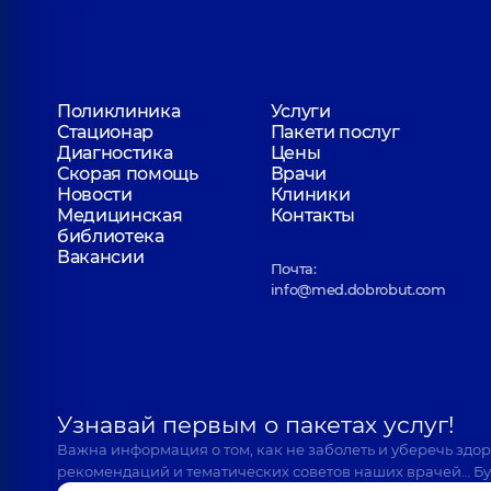
Поликлиника
Услуги
Стационар
Пакети послуг
Диагностика
Цены
Скорая помощь
Врачи
Новости
Клиники
Медицинская
Контакты
библиотека
Вакансии
Почта:
info@med.dobrobut.com
Узнавай первым о пакетах услуг!
Важна информация о том, как не заболеть и уберечь здо
рекомендаций и тематических советов наших врачей… Бу