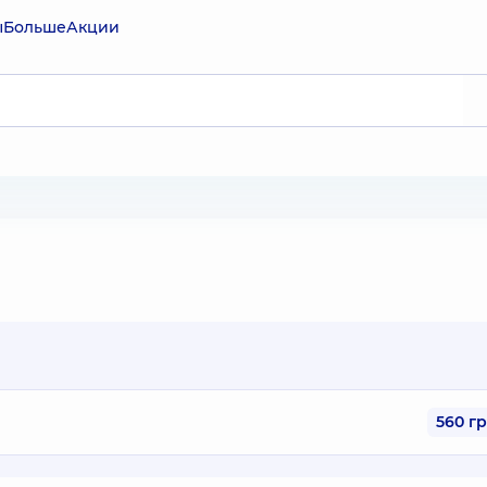
ы
Больше
Акции
560 г