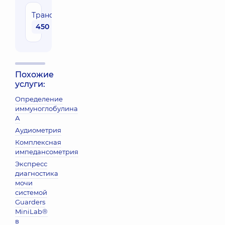
Трансферрин
450 грн
Похожие
услуги:
Определение
иммуноглобулина
А
Аудиометрия
Комплексная
импедансометрия
Экспресс
диагностика
мочи
системой
Guarders
MiniLab®
в