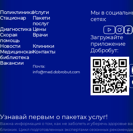
Поликлиника
Услуги
Мы в социальн
Стационар
Пакети
сетях:
послуг
Диагностика
Цены
Скорая
Врачи
Загружайте
помощь
приложение
Новости
Клиники
Добробут:
Медицинская
Контакты
библиотека
Вакансии
Почта:
info@med.dobrobut.com
Узнавай первым о пакетах услуг!
Важна информация о том, как не заболеть и уберечь здоровье в
близких. Цикл подготовленных экспертами сезонных рекоменда