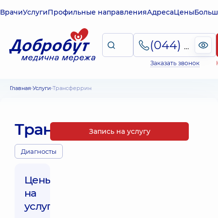
Врачи
Услуги
Профильные направления
Адреса
Цены
Больш
(044) 495-2-888
Заказать звонок
Главная
Услуги
Трансферрин
Трансферрин
Запись на услугу
Диагносты
Цены
на
услуги: