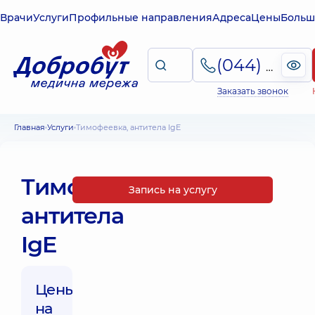
Врачи
Услуги
Профильные направления
Адреса
Цены
Больш
(044) 495-2-888
Заказать звонок
Главная
Услуги
Тимофеевка, антитела IgE
Тимофеевка,
Запись на услугу
антитела
IgE
Цены
на