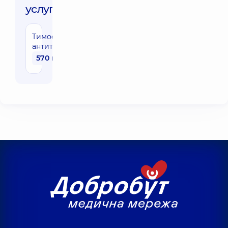
услуги:
Тимофеевка,
антитела IgE
570 грн