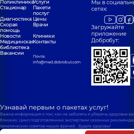
Поликлиника
Услуги
Мы в социальн
Стационар
Пакети
сетях:
послуг
Диагностика
Цены
Скорая
Врачи
Загружайте
помощь
приложение
Новости
Клиники
Добробут:
Медицинская
Контакты
библиотека
Вакансии
Почта:
info@med.dobrobut.com
Узнавай первым о пакетах услуг!
Важна информация о том, как не заболеть и уберечь здоровье в
близких. Цикл подготовленных экспертами сезонных рекоменда
тематических советов наших врачей… Будьте здоровы!