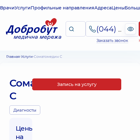
Врачи
Услуги
Профильные направления
Адреса
Цены
Больш
(044) 495-2-888
Заказать звонок
Главная
Услуги
Соматомедин С
Соматомедин
Запись на услугу
С
Диагносты
Цены
на