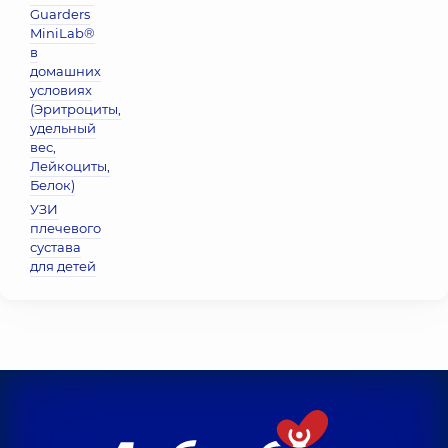
Guarders
MiniLab®
в
домашних
условиях
(Эритроциты,
удельный
вес,
Лейкоциты,
Белок)
УЗИ
плечевого
сустава
для детей