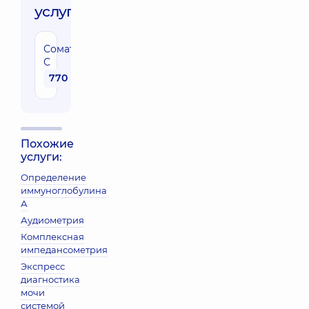
услуги:
Соматомедин
С
770 грн
Похожие
услуги:
Определение
иммуноглобулина
А
Аудиометрия
Комплексная
импедансометрия
Экспресс
диагностика
мочи
системой