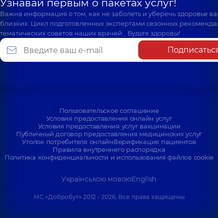
Узнавай первым о пакетах услуг!
Важна информация о том, как не заболеть и уберечь здоровье в
близких. Цикл подготовленных экспертами сезонных рекоменда
тематических советов наших врачей… Будьте здоровы!
Подписатьс
Пользовательское соглашение
Условия предоставления онлайн услуг
Условия предоставления услуг вакцинации
Публичный договор предоставления медицинских услуг
Уголок потребителя онлайн
Верификация пациентов
Правила внутреннего распорядка
Политика конфиденциальности и использования файлов cookie
Українською мовою
English
МС «Добробут» 2012 - 2026. Все права защищены