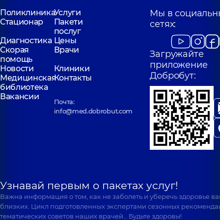
Поликлиника
Услуги
Мы в социальн
Стационар
Пакети
сетях:
послуг
Диагностика
Цены
Скорая
Врачи
Загружайте
помощь
приложение
Новости
Клиники
Добробут:
Медицинская
Контакты
библиотека
Вакансии
Почта:
info@med.dobrobut.com
Узнавай первым о пакетах услуг!
Важна информация о том, как не заболеть и уберечь здоровье в
близких. Цикл подготовленных экспертами сезонных рекоменда
тематических советов наших врачей… Будьте здоровы!