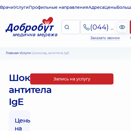
Врачи
Услуги
Профильные направления
Адреса
Цены
Больш
(044) 495-2-888
Заказать звонок
Главная
Услуги
Шоколад, антитела IgE
Шоколад,
Запись на услугу
антитела
IgE
Цены
на