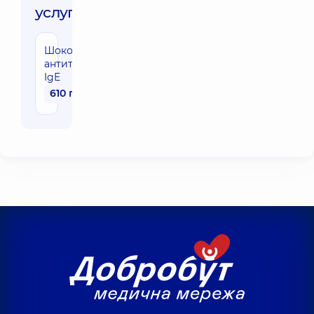
услуги:
Шоколад,
антитела
IgE
610 грн