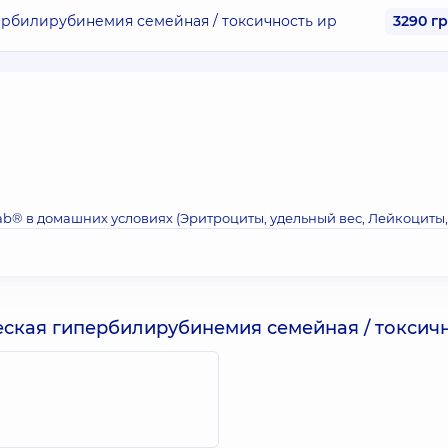
рбилирубинемия семейная / токсичность ир
3290 г
ab® в домашних условиях (Эритроциты, удельный вес, Лейкоциты,
ская гипербилирубинемия семейная / токсичн