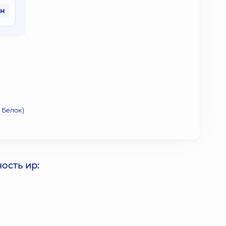
рн
 Белок)
ость ир: