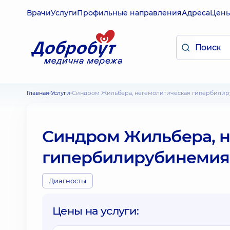
Врачи
Услуги
Профильные направления
Адреса
Цен
Главная
Услуги
Синдром Жильбера, негемолитическая гипербилир
Синдром Жильбера, н
гипербилирубинемия 
Диагносты
Цены на услуги: