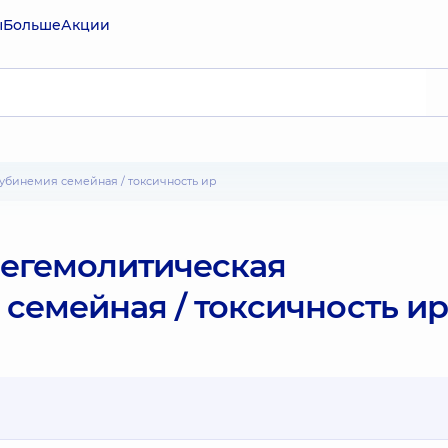
ы
Больше
Акции
убинемия семейная / токсичность ир
егемолитическая
семейная / токсичность ир