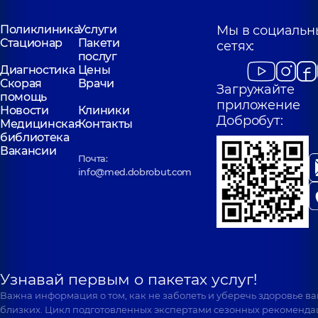
Поликлиника
Услуги
Мы в социальн
Стационар
Пакети
сетях:
послуг
Диагностика
Цены
Скорая
Врачи
Загружайте
помощь
приложение
Новости
Клиники
Добробут:
Медицинская
Контакты
библиотека
Вакансии
Почта:
info@med.dobrobut.com
Узнавай первым о пакетах услуг!
Важна информация о том, как не заболеть и уберечь здоровье в
близких. Цикл подготовленных экспертами сезонных рекоменда