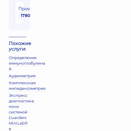
Прокальцитонин
1780 грн
Похожие
услуги:
Определение
иммуноглобулина
А
Аудиометрия
Комплексная
импедансометрия
Экспресс
диагностика
мочи
системой
Guarders
MiniLab®
в