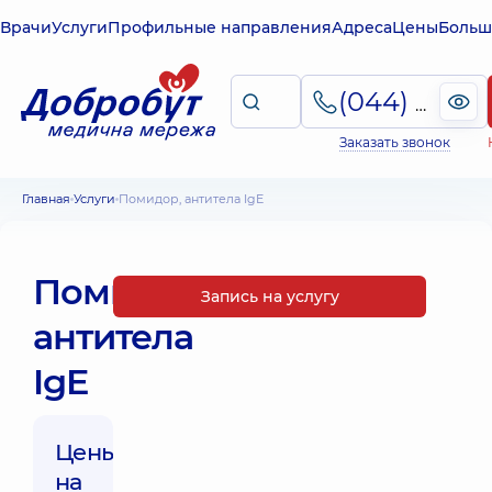
Врачи
Услуги
Профильные направления
Адреса
Цены
Больш
(044) 495-2-888
Заказать звонок
Главная
Услуги
Помидор, антитела IgE
Помидор,
Запись на услугу
антитела
IgE
Цены
на