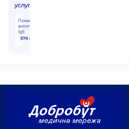
услуги:
Помидор,
антитела
IgE
570 грн