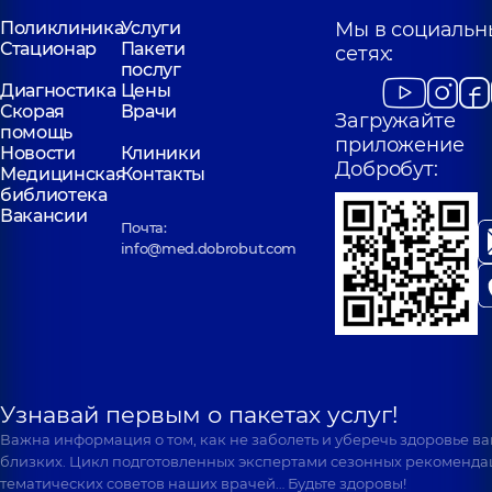
Поликлиника
Услуги
Мы в социальн
Стационар
Пакети
сетях:
послуг
Диагностика
Цены
Скорая
Врачи
Загружайте
помощь
приложение
Новости
Клиники
Добробут:
Медицинская
Контакты
библиотека
Вакансии
Почта:
info@med.dobrobut.com
Узнавай первым о пакетах услуг!
Важна информация о том, как не заболеть и уберечь здоровье в
близких. Цикл подготовленных экспертами сезонных рекоменда
тематических советов наших врачей… Будьте здоровы!