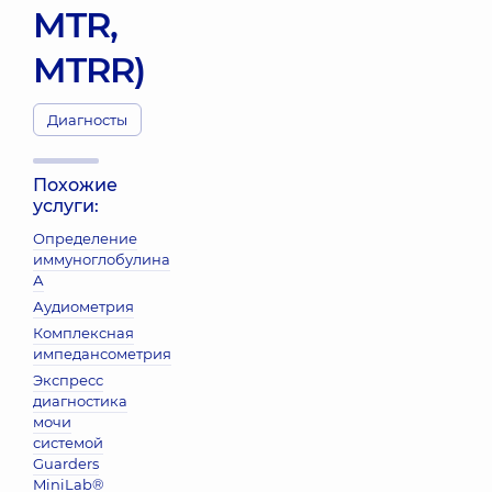
MTR,
MTRR)
Диагносты
Похожие
услуги:
Определение
иммуноглобулина
А
Аудиометрия
Комплексная
импедансометрия
Экспресс
диагностика
мочи
системой
Guarders
MiniLab®