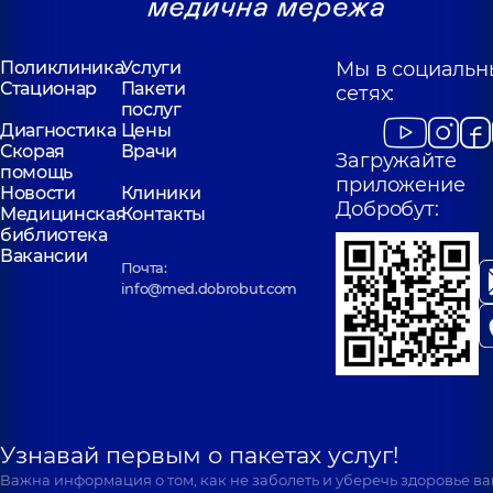
Поликлиника
Услуги
Мы в социальн
Стационар
Пакети
сетях:
послуг
Диагностика
Цены
Скорая
Врачи
Загружайте
помощь
приложение
Новости
Клиники
Добробут:
Медицинская
Контакты
библиотека
Вакансии
Почта:
info@med.dobrobut.com
Узнавай первым о пакетах услуг!
Важна информация о том, как не заболеть и уберечь здоровье в