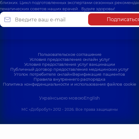
близких. Цикл подготовленных экспертами сезонных рекоменда
тематических советов наших врачей… Будьте здоровы!
Подписатьс
Пользовательское соглашение
Условия предоставления онлайн услуг
Условия предоставления услуг вакцинации
Публичный договор предоставления медицинских услуг
Уголок потребителя онлайн
Верификация пациентов
Правила внутреннего распорядка
Политика конфиденциальности и использования файлов cookie
Українською мовою
English
МС «Добробут» 2012 - 2026. Все права защищены