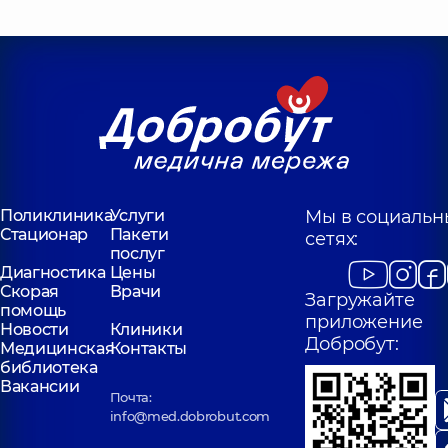
Поликлиника
Услуги
Мы в социальн
Стационар
Пакети
сетях:
послуг
Диагностика
Цены
Скорая
Врачи
Загружайте
помощь
приложение
Новости
Клиники
Добробут:
Медицинская
Контакты
библиотека
Вакансии
Почта:
info@med.dobrobut.com