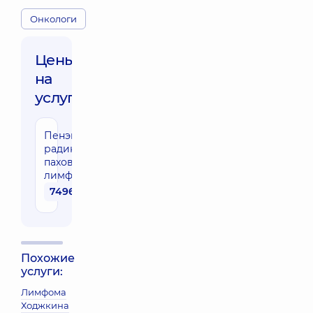
Онкологи
Цены
на
услуги:
Пенэктомия
радикальная с
паховой
лимфаденэктомией
74960 грн
Похожие
услуги:
Лимфома
Ходжкина