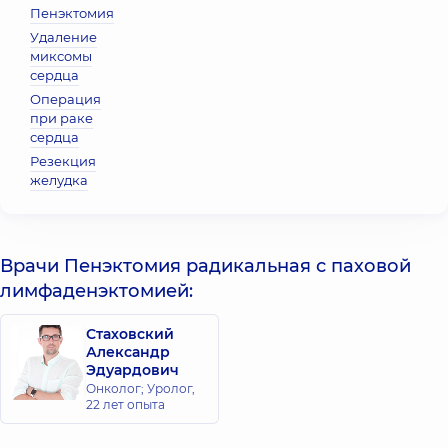
Пенэктомия
Удаление
миксомы
сердца
Операция
при раке
сердца
Резекция
желудка
Врачи Пенэктомия радикальная с паховой
лимфаденэктомией:
Стаховский
Александр
Эдуардович
Онколог; Уролог,
22 лет опыта