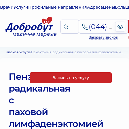
Врачи
Услуги
Профильные направления
Адреса
Цены
Больш
(044) 495-2-888
Заказать звонок
Главная
Услуги
Пенэктомия радикальная с паховой лимфаденэктомией
Пенэктомия
Запись на услугу
радикальная
с
паховой
лимфаденэктомией