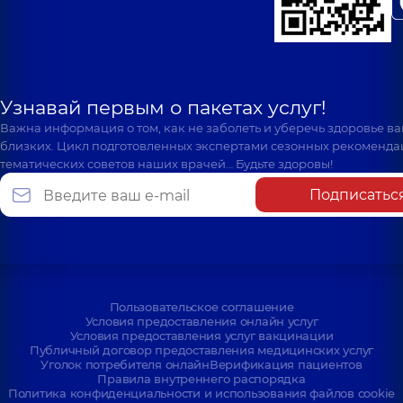
Узнавай первым о пакетах услуг!
Важна информация о том, как не заболеть и уберечь здоровье в
близких. Цикл подготовленных экспертами сезонных рекоменда
тематических советов наших врачей… Будьте здоровы!
Подписатьс
Пользовательское соглашение
Условия предоставления онлайн услуг
Условия предоставления услуг вакцинации
Публичный договор предоставления медицинских услуг
Уголок потребителя онлайн
Верификация пациентов
Правила внутреннего распорядка
Политика конфиденциальности и использования файлов cookie