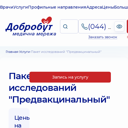
Врачи
Услуги
Профильные направления
Адреса
Цены
Больш
(044) 495-2-888
Заказать звонок
Главная
Услуги
Пакет исследований "Предвакцинальный"
Пакет
Запись на услугу
исследований
"Предвакцинальный"
Цены
на