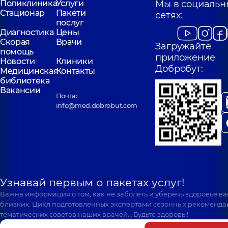
Поликлиника
Услуги
Мы в социальн
Стационар
Пакети
сетях:
послуг
Диагностика
Цены
Скорая
Врачи
Загружайте
помощь
приложение
Новости
Клиники
Добробут:
Медицинская
Контакты
библиотека
Вакансии
Почта:
info@med.dobrobut.com
Узнавай первым о пакетах услуг!
Важна информация о том, как не заболеть и уберечь здоровье в
близких. Цикл подготовленных экспертами сезонных рекоменда
тематических советов наших врачей… Будьте здоровы!