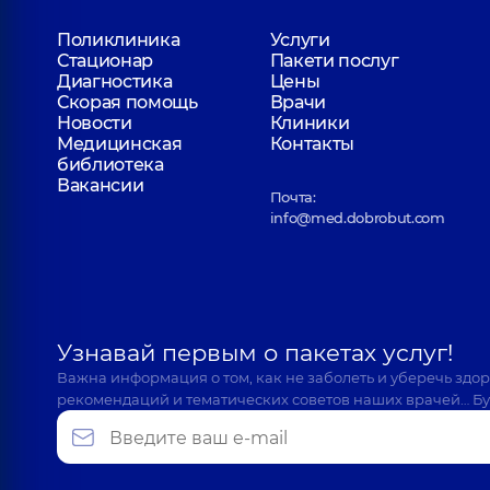
Поликлиника
Услуги
Стационар
Пакети послуг
Диагностика
Цены
Скорая помощь
Врачи
Новости
Клиники
Медицинская
Контакты
библиотека
Вакансии
Почта:
info@med.dobrobut.com
Узнавай первым о пакетах услуг!
Важна информация о том, как не заболеть и уберечь здо
рекомендаций и тематических советов наших врачей… Бу