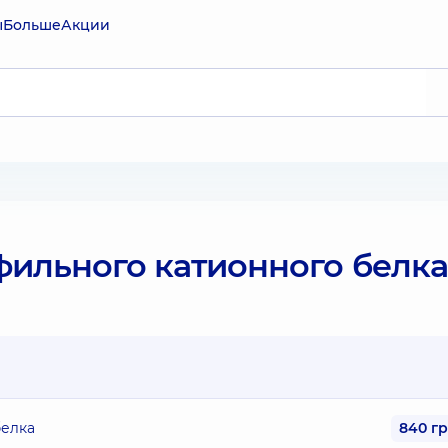
ы
Больше
Акции
ильного катионного белка
белка
840 г