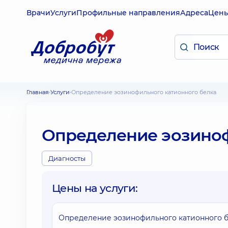
Врачи
Услуги
Профильные направления
Адреса
Цен
Главная
Услуги
Определение эозинофильного катионного белка
Определение эозиноф
Диагносты
Цены на услуги:
Определение эозинофильного катионного 