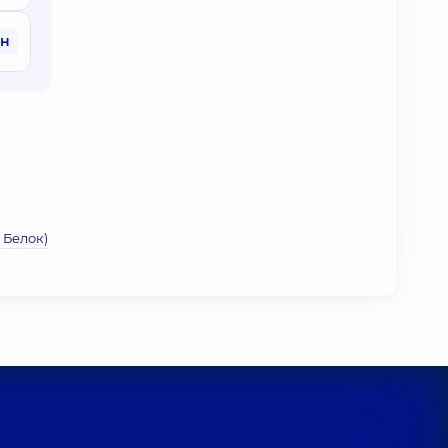
рн
 Белок)