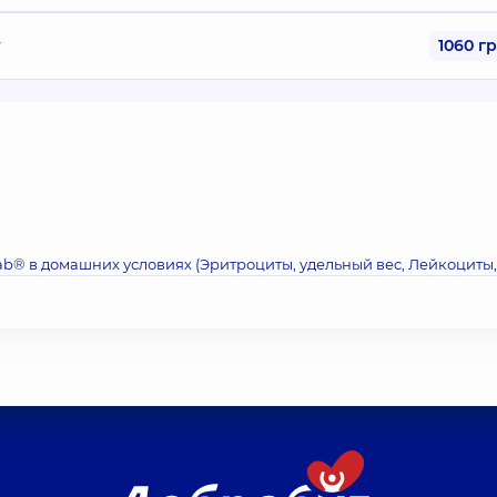
у
1060 г
ab® в домашних условиях (Эритроциты, удельный вес, Лейкоциты,