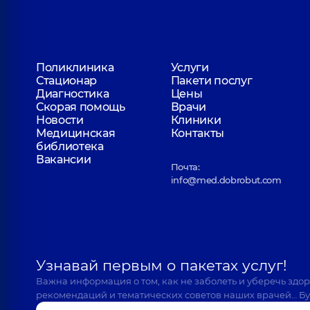
Поликлиника
Услуги
Стационар
Пакети послуг
Диагностика
Цены
Скорая помощь
Врачи
Новости
Клиники
Медицинская
Контакты
библиотека
Вакансии
Почта:
info@med.dobrobut.com
Узнавай первым о пакетах услуг!
Важна информация о том, как не заболеть и уберечь здо
рекомендаций и тематических советов наших врачей… Бу