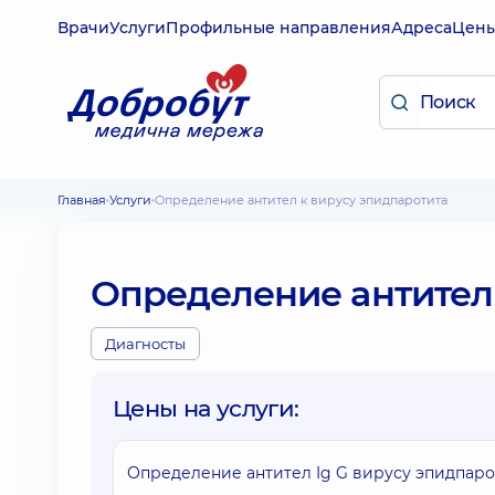
Врачи
Услуги
Профильные направления
Адреса
Цен
Главная
Услуги
Определение антител к вирусу эпидпаротита
Определение антител
Диагносты
Цены на услуги:
Определение антител Ig G вирусу эпидпаро