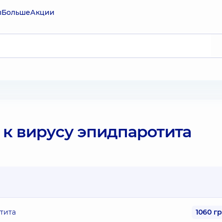
ы
Больше
Акции
 к вирусу эпидпаротита
тита
1060 г