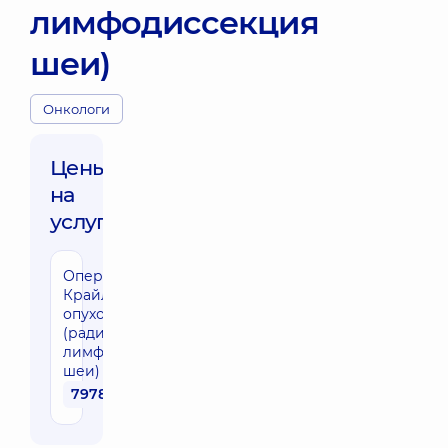
лимфодиссекция
шеи)
Онкологи
Цены
на
услуги:
Операция
Крайля при
опухоли
(радикальная
лимфодиссекция
шеи)
79780 грн