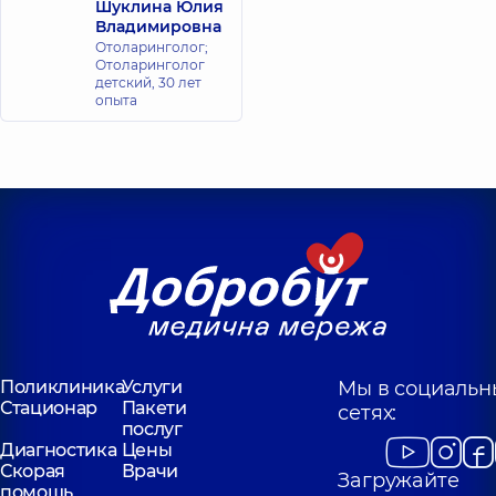
Шуклина Юлия
Владимировна
Отоларинголог;
Отоларинголог
детский,
30 лет
опыта
Поликлиника
Услуги
Мы в социальн
Стационар
Пакети
сетях:
послуг
Диагностика
Цены
Скорая
Врачи
Загружайте
помощь