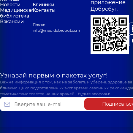
приложение
Новости
Клиники
Добробут:
Медицинская
Контакты
библиотека
Вакансии
Почта:
info@med.dobrobut.com
Узнавай первым о пакетах услуг!
Важна информация о том, как не заболеть и уберечь здоровье в
близких. Цикл подготовленных экспертами сезонных рекоменда
тематических советов наших врачей… Будьте здоровы!
Подписатьс