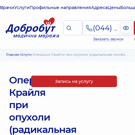
Врачи
Услуги
Профильные направления
Адреса
Цены
Больш
(044) 495-2-888
Заказать звонок
Главная
Услуги
Операция Крайля при опухоли (радикальная лимфодиссекция шеи)
Операция
Запись на услугу
Крайля
при
опухоли
(радикальная