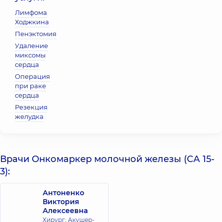
Лимфома
Ходжкина
Пенэктомия
Удаление
миксомы
сердца
Операция
при раке
сердца
Резекция
желудка
Врачи Онкомаркер молочной железы (СА 15-
3):
Антоненко
Виктория
Алексеевна
Хирург; Акушер-