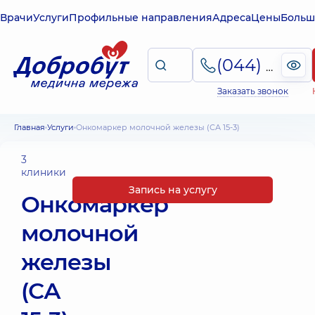
Врачи
Услуги
Профильные направления
Адреса
Цены
Больш
(044) 495-2-888
Заказать звонок
Главная
Услуги
Онкомаркер молочной железы (СА 15-3)
3
клиники
Запись на услугу
Онкомаркер
молочной
железы
(СА