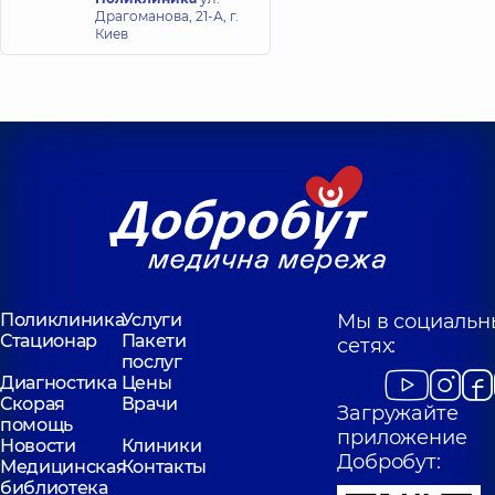
Драгоманова, 21-А, г.
Киев
Поликлиника
Услуги
Мы в социальн
Стационар
Пакети
сетях:
послуг
Диагностика
Цены
Скорая
Врачи
Загружайте
помощь
приложение
Новости
Клиники
Добробут:
Медицинская
Контакты
библиотека