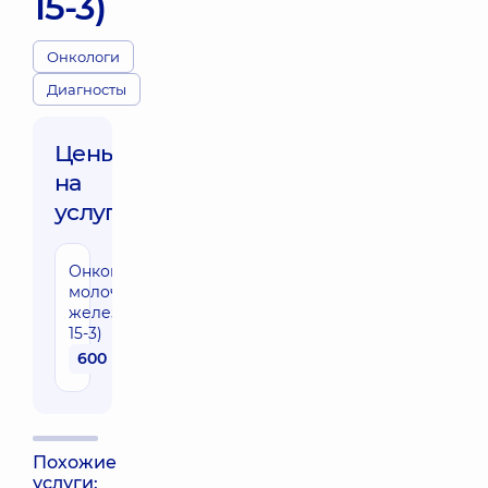
15-3)
Онкологи
Диагносты
Цены
на
услуги:
Онкомаркер
молочной
железы (СА
15-3)
600 грн
Похожие
услуги: