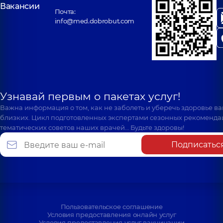
Вакансии
Почта:
info@med.dobrobut.com
Узнавай первым о пакетах услуг!
Важна информация о том, как не заболеть и уберечь здоровье в
близких. Цикл подготовленных экспертами сезонных рекоменда
тематических советов наших врачей… Будьте здоровы!
Подписатьс
Пользовательское соглашение
Условия предоставления онлайн услуг
Условия предоставления услуг вакцинации