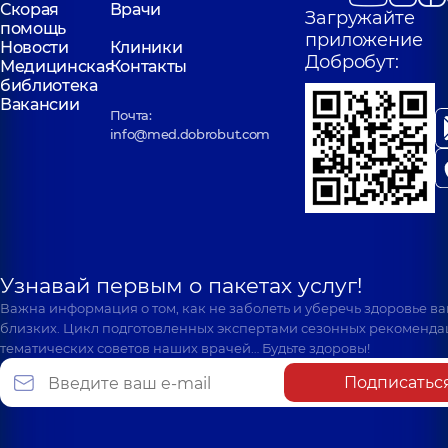
Скорая
Врачи
Загружайте
помощь
приложение
Новости
Клиники
Добробут:
Медицинская
Контакты
библиотека
Вакансии
Почта:
info@med.dobrobut.com
Узнавай первым о пакетах услуг!
Важна информация о том, как не заболеть и уберечь здоровье в
близких. Цикл подготовленных экспертами сезонных рекоменда
тематических советов наших врачей… Будьте здоровы!
Подписатьс