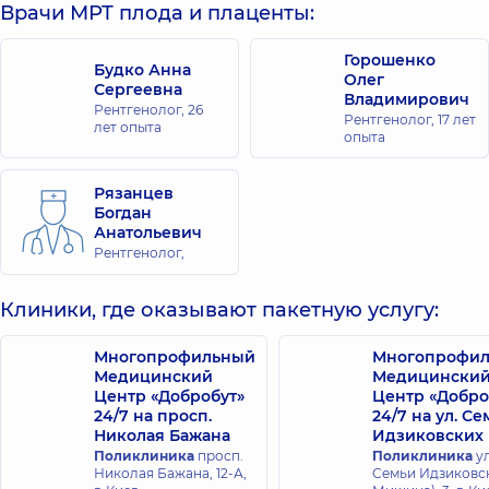
Врачи МРТ плода и плаценты:
Горошенко
Будко Анна
Олег
Сергеевна
Владимирович
Рентгенолог,
26
Рентгенолог,
17 лет
лет опыта
опыта
Рязанцев
Богдан
Анатольевич
Рентгенолог,
Клиники, где оказывают пакетную услугу:
Многопрофильный
Многопрофи
Медицинский
Медицински
Центр «Добробут»
Центр «Добро
24/7 на просп.
24/7 на ул. С
Николая Бажана
Идзиковских
Поликлиника
просп.
Поликлиника
ул
Николая Бажана, 12-А,
Семьи Идзиковск