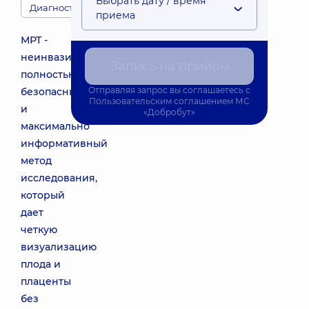
Выбрать дату / время
Диагносты
приема
МРТ -
неинвазивный,
Запись на прийом
полностью
Отправляя запрос вы соглашаетесь с
безопасный
Пользовательским соглашением
МС
и
«Добробут»
максимально
информативный
метод
исследования,
который
дает
четкую
визуализацию
плода и
плаценты
без