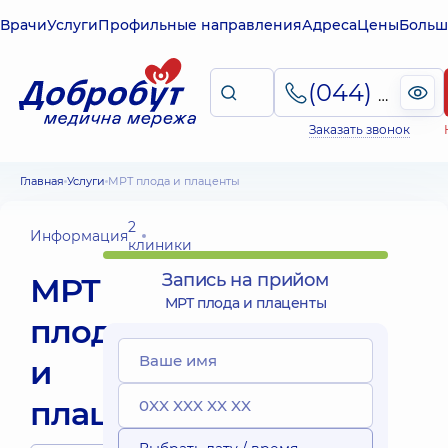
Врачи
Услуги
Профильные направления
Адреса
Цены
Больш
(044) 495-2-888
Заказать звонок
Главная
Услуги
МРТ плода и плаценты
2
Информация
клиники
Запись на прийом
МРТ
МРТ плода и плаценты
плода
и
плаценты