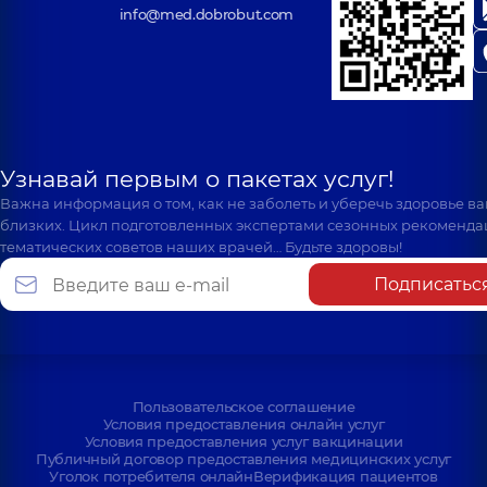
info@med.dobrobut.com
Узнавай первым о пакетах услуг!
Важна информация о том, как не заболеть и уберечь здоровье в
близких. Цикл подготовленных экспертами сезонных рекоменда
тематических советов наших врачей… Будьте здоровы!
Подписатьс
Пользовательское соглашение
Условия предоставления онлайн услуг
Условия предоставления услуг вакцинации
Публичный договор предоставления медицинских услуг
Уголок потребителя онлайн
Верификация пациентов