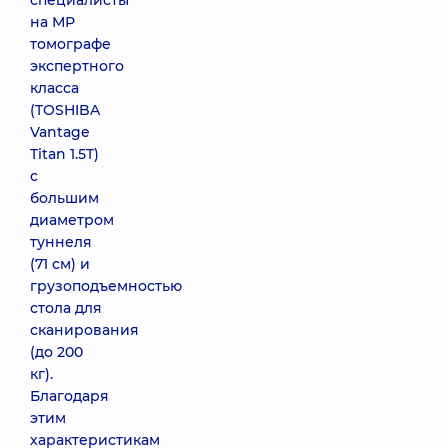
специалисты
на МР
томографе
экспертного
класса
(TOSHIBA
Vantage
Titan 1.5T)
с
большим
диаметром
туннеля
(71 см) и
грузоподъемностью
стола для
сканирования
(до 200
кг).
Благодаря
этим
характеристикам