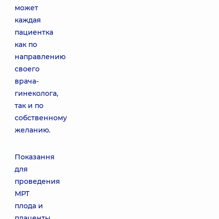
может
каждая
пациентка
как по
направлению
своего
врача-
гинеколога,
так и по
собственному
желанию.
Показання
для
проведения
МРТ
плода и
плаценты