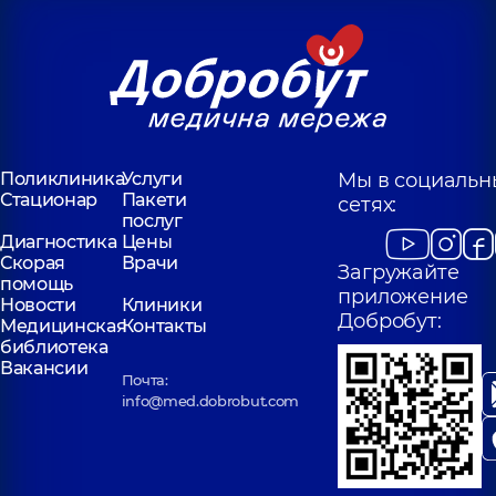
Поликлиника
Услуги
Мы в социальн
Стационар
Пакети
сетях:
послуг
Диагностика
Цены
Скорая
Врачи
Загружайте
помощь
приложение
Новости
Клиники
Добробут:
Медицинская
Контакты
библиотека
Вакансии
Почта:
info@med.dobrobut.com