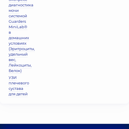
диагностика
мочи
системой
Guarders
MiniLab®
в
домашних
условиях
(Эритроциты,
удельный
вес,
Лейкоциты,
Белок)
УЗИ
плечевого
сустава
для детей