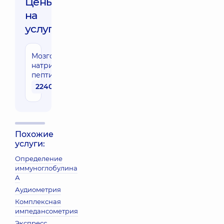
Цены
на
услуги:
Мозговой
натрийуретический
пептид NT-proBNP
2240 грн
Похожие
услуги:
Определение
иммуноглобулина
А
Аудиометрия
Комплексная
импедансометрия
Экспресс