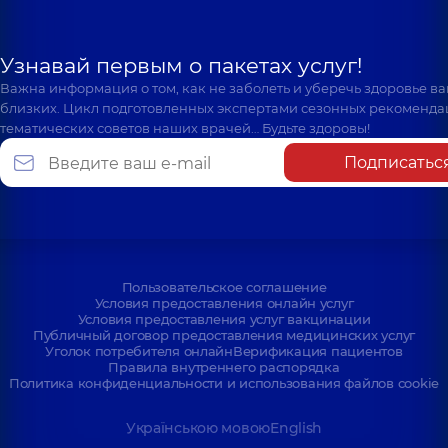
Узнавай первым о пакетах услуг!
Важна информация о том, как не заболеть и уберечь здоровье в
близких. Цикл подготовленных экспертами сезонных рекоменда
тематических советов наших врачей… Будьте здоровы!
Подписатьс
Пользовательское соглашение
Условия предоставления онлайн услуг
Условия предоставления услуг вакцинации
Публичный договор предоставления медицинских услуг
Уголок потребителя онлайн
Верификация пациентов
Правила внутреннего распорядка
Политика конфиденциальности и использования файлов cookie
Українською мовою
English