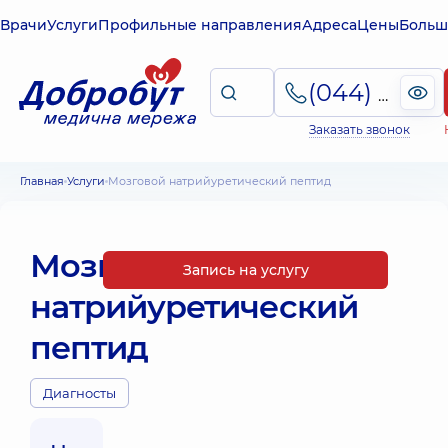
Врачи
Услуги
Профильные направления
Адреса
Цены
Больш
(044) 495-2-888
Заказать звонок
Главная
Услуги
Мозговой натрийуретический пептид
Мозговой
Запись на услугу
натрийуретический
пептид
Диагносты