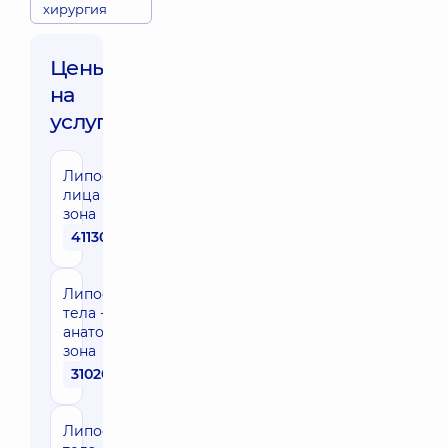
хирургия
Цены
на
услуги:
Липосакция
лица - одна
зона
41130 грн
Липосакция
тела - одна
анатомическая
зона
31020 грн
Липосакция