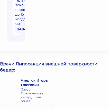
тела - одна
зона
площадью
до 15
квадратных
см
24840 грн
Врачи Липосакция внешней поверхности
бедер:
Чмелюк Игорь
Олегович
Хирург;
Пластический
хирург,
18 лет
опыта