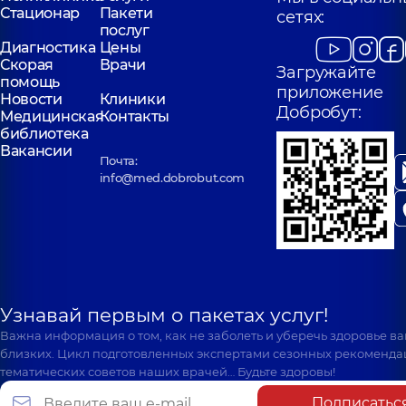
Стационар
Пакети
сетях:
послуг
Диагностика
Цены
Скорая
Врачи
Загружайте
помощь
приложение
Новости
Клиники
Добробут:
Медицинская
Контакты
библиотека
Вакансии
Почта:
info@med.dobrobut.com
Узнавай первым о пакетах услуг!
Важна информация о том, как не заболеть и уберечь здоровье в
близких. Цикл подготовленных экспертами сезонных рекоменда
тематических советов наших врачей… Будьте здоровы!
Подписатьс