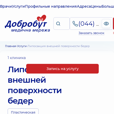
Врачи
Услуги
Профильные направления
Адреса
Цены
Больш
(044) 495-2-888
Заказать звонок
Главная
Услуги
Липосакция внешней поверхности бедер
1 клиника
Липосакция
Запись на услугу
внешней
поверхности
бедер
Пластическая