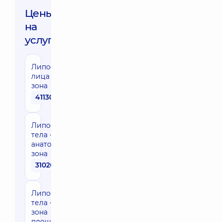
Цены
на
услуги:
Липосакция
лица - одна
зона
41130 грн
Липосакция
тела - одна
анатомическая
зона
31020 грн
Липосакция
тела - одна
зона
площадью