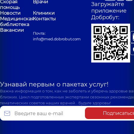
Скорая
Врачи
Загружайте
помощь
приложение
Новости
Клиники
Добробут:
Медицинская
Контакты
библиотека
Вакансии
Почта:
info@med.dobrobut.com
Узнавай первым о пакетах услуг!
Важна информация о том, как не заболеть и уберечь здоровье в
близких. Цикл подготовленных экспертами сезонных рекоменда
тематических советов наших врачей… Будьте здоровы!
Подписатьс