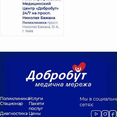
Медицинский
Центр «Добробут»
24/7 на просп.
Николая Бажана
Поликлиника
просп.
Николая Бажана, 12-А,
г. Киев
Поликлиника
Услуги
Мы в социальн
Стационар
Пакети
сетях:
послуг
Диагностика
Цены