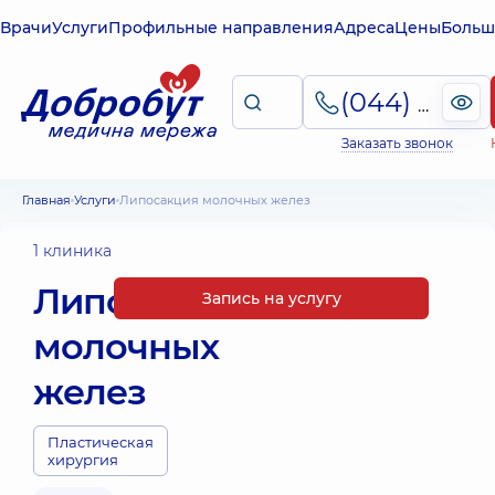
Врачи
Услуги
Профильные направления
Адреса
Цены
Больш
(044) 495-2-888
Заказать звонок
Главная
Услуги
Липосакция молочных желез
1 клиника
Липосакция
Запись на услугу
молочных
желез
Пластическая
хирургия