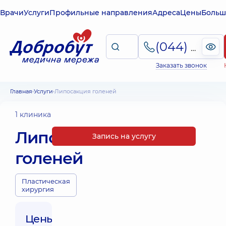
Врачи
Услуги
Профильные направления
Адреса
Цены
Больш
(044) 495-2-888
Заказать звонок
Главная
Услуги
Липосакция голеней
1 клиника
Липосакция
Запись на услугу
голеней
Пластическая
хирургия
Цены