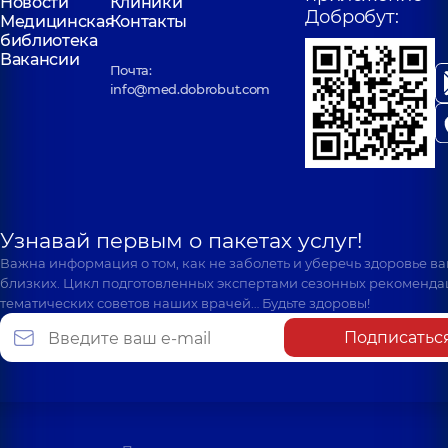
Новости
Клиники
Добробут:
Медицинская
Контакты
библиотека
Вакансии
Почта:
info@med.dobrobut.com
Узнавай первым о пакетах услуг!
Важна информация о том, как не заболеть и уберечь здоровье в
близких. Цикл подготовленных экспертами сезонных рекоменда
тематических советов наших врачей… Будьте здоровы!
Подписатьс