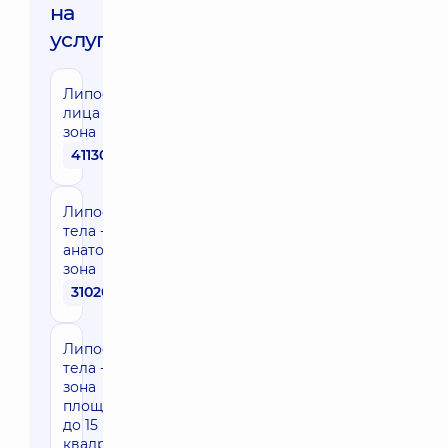
на
услуги:
Липосакция
лица - одна
зона
41130 грн
Липосакция
тела - одна
анатомическая
зона
31020 грн
Липосакция
тела - одна
зона
площадью
до 15
квадратных