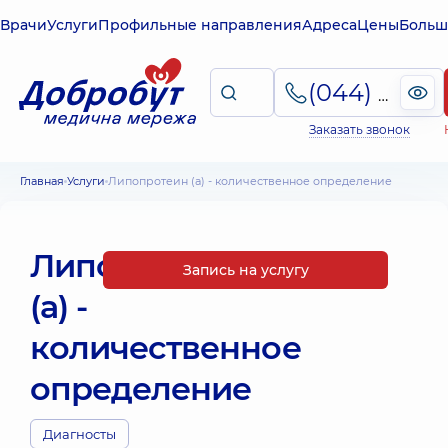
Врачи
Услуги
Профильные направления
Адреса
Цены
Больш
(044) 495-2-888
Заказать звонок
Главная
Услуги
Липопротеин (а) - количественное определение
Липопротеин
Запись на услугу
(а) -
количественное
определение
Диагносты