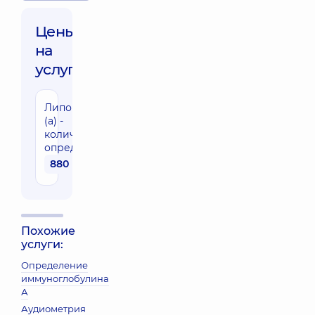
Цены
на
услуги:
Липопротеин
(а) -
количественное
определение
880 грн
Похожие
услуги:
Определение
иммуноглобулина
А
Аудиометрия