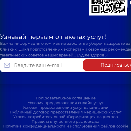
Узнавай первым о пакетах услуг!
Важна информация о том, как не заболеть и уберечь здоровье в
близких. Цикл подготовленных экспертами сезонных рекоменда
тематических советов наших врачей… Будьте здоровы!
Подписатьс
Пользовательское соглашение
Условия предоставления онлайн услуг
Условия предоставления услуг вакцинации
Публичный договор предоставления медицинских услуг
Уголок потребителя онлайн
Верификация пациентов
Правила внутреннего распорядка
Политика конфиденциальности и использования файлов cookie