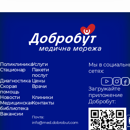
Поликлиника
Услуги
Мы в социальн
Стационар
Пакети
сетях:
послуг
Диагностика
Цены
Скорая
Врачи
Загружайте
помощь
приложение
Новости
Клиники
Добробут:
Медицинская
Контакты
библиотека
Вакансии
Почта:
info@med.dobrobut.com