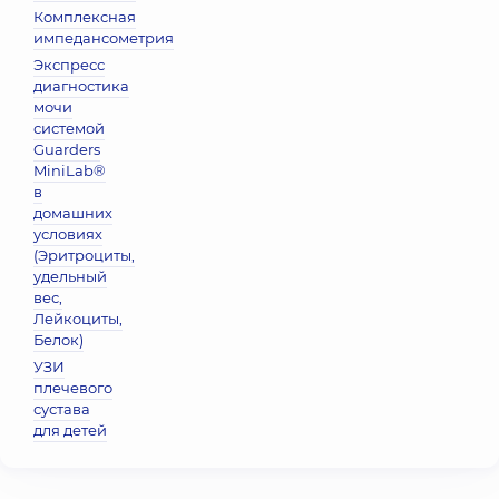
Комплексная
импедансометрия
Экспресс
диагностика
мочи
системой
Guarders
MiniLab®
в
домашних
условиях
(Эритроциты,
удельный
вес,
Лейкоциты,
Белок)
УЗИ
плечевого
сустава
для детей