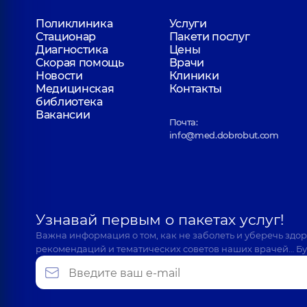
Поликлиника
Услуги
Стационар
Пакети послуг
Диагностика
Цены
Скорая помощь
Врачи
Новости
Клиники
Медицинская
Контакты
библиотека
Вакансии
Почта:
info@med.dobrobut.com
Узнавай первым о пакетах услуг!
Важна информация о том, как не заболеть и уберечь здо
рекомендаций и тематических советов наших врачей… Бу