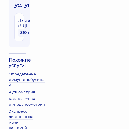
услуги:
Лактатдегидрогеназа
(ЛДГ)
310 грн
Похожие
услуги:
Определение
иммуноглобулина
А
Аудиометрия
Комплексная
импедансометрия
Экспресс
диагностика
мочи
системой