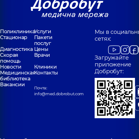
Поликлиника
Услуги
Мы в социальн
Стационар
Пакети
сетях:
послуг
Диагностика
Цены
Скорая
Врачи
Загружайте
помощь
приложение
Новости
Клиники
Добробут:
Медицинская
Контакты
библиотека
Вакансии
Почта:
info@med.dobrobut.com