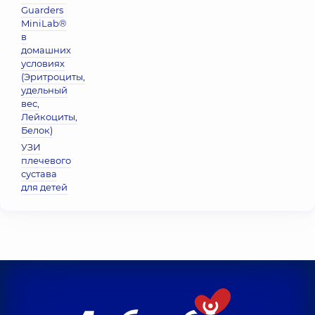
Guarders
MiniLab®
в
домашних
условиях
(Эритроциты,
удельный
вес,
Лейкоциты,
Белок)
УЗИ
плечевого
сустава
для детей