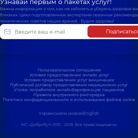
Узнавай первым о пакетах услуг!
Важна информация о том, как не заболеть и уберечь здоровье в
близких. Цикл подготовленных экспертами сезонных рекоменда
тематических советов наших врачей… Будьте здоровы!
Подписатьс
Пользовательское соглашение
Условия предоставления онлайн услуг
Условия предоставления услуг вакцинации
Публичный договор предоставления медицинских услуг
Уголок потребителя онлайн
Верификация пациентов
Правила внутреннего распорядка
Политика конфиденциальности и использования файлов cookie
Українською мовою
English
МС «Добробут» 2012 - 2026. Все права защищены