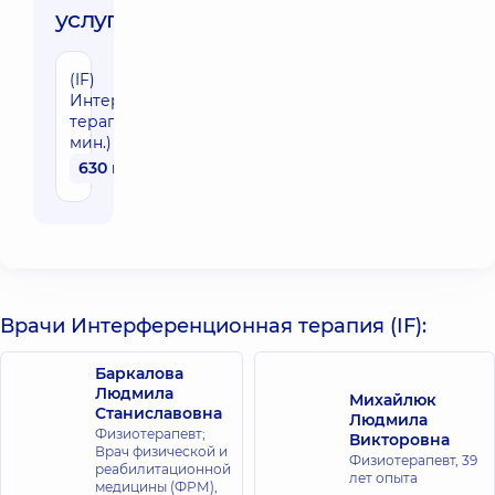
услуги:
(IF)
Интерференционная
терапия (1 зона, 10-15
мин.)
630 грн
Врачи Интерференционная терапия (IF):
Баркалова
Людмила
Михайлюк
Станиславовна
Людмила
Физиотерапевт;
Викторовна
Врач физической и
Физиотерапевт,
39
реабилитационной
лет опыта
медицины (ФРМ),