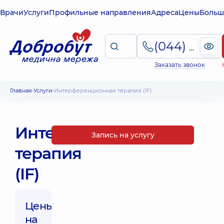
Врачи
Услуги
Профильные направления
Адреса
Цены
Больш
(044) 495-2-888
Заказать звонок
Главная
Услуги
Интерференционная терапия (IF)
Интерференционная
Запись на услугу
терапия
(IF)
Цены
на