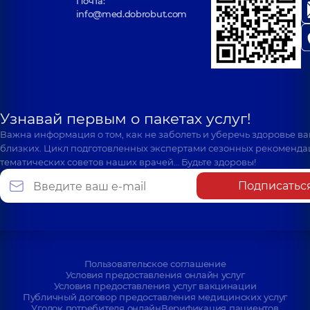
Почта:
info@med.dobrobut.com
Узнавай первым о пакетах услуг!
Важна информация о том, как не заболеть и уберечь здоровье в
близких. Цикл подготовленных экспертами сезонных рекоменда
тематических советов наших врачей… Будьте здоровы!
Подписатьс
Пользовательское соглашение
Условия предоставления онлайн услуг
Условия предоставления услуг вакцинации
Публичный договор предоставления медицинских услуг
Уголок потребителя онлайн
Верификация пациентов