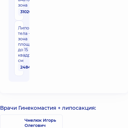
зона
31020 грн
Липосакция
тела - одна
зона
площадью
до 15
квадратных
см
24840 грн
Врачи Гинекомастия + липосакция:
Чмелюк Игорь
Олегович