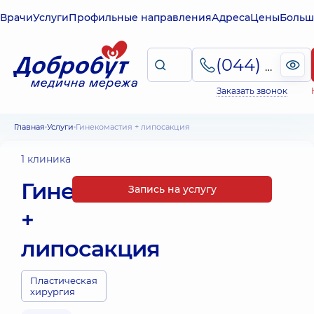
Врачи
Услуги
Профильные направления
Адреса
Цены
Больш
(044) 495-2-888
Заказать звонок
Главная
Услуги
Гинекомастия + липосакция
1 клиника
Гинекомастия
Запись на услугу
+
липосакция
Пластическая
хирургия