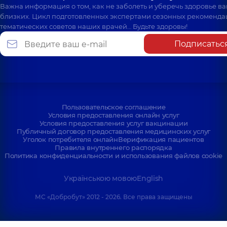
Важна информация о том, как не заболеть и уберечь здоровье в
близких. Цикл подготовленных экспертами сезонных рекоменда
тематических советов наших врачей… Будьте здоровы!
Подписатьс
Пользовательское соглашение
Условия предоставления онлайн услуг
Условия предоставления услуг вакцинации
Публичный договор предоставления медицинских услуг
Уголок потребителя онлайн
Верификация пациентов
Правила внутреннего распорядка
Политика конфиденциальности и использования файлов cookie
Українською мовою
English
МС «Добробут» 2012 - 2026. Все права защищены