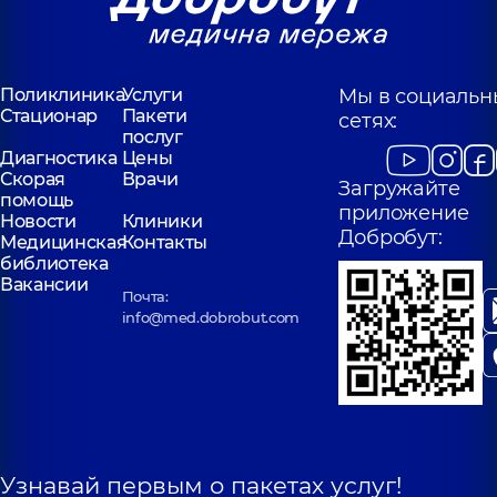
Поликлиника
Услуги
Мы в социальн
Стационар
Пакети
сетях:
послуг
Диагностика
Цены
Скорая
Врачи
Загружайте
помощь
приложение
Новости
Клиники
Добробут:
Медицинская
Контакты
библиотека
Вакансии
Почта:
info@med.dobrobut.com
Узнавай первым о пакетах услуг!