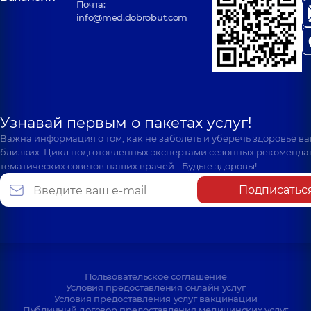
Почта:
info@med.dobrobut.com
Узнавай первым о пакетах услуг!
Важна информация о том, как не заболеть и уберечь здоровье в
близких. Цикл подготовленных экспертами сезонных рекоменда
тематических советов наших врачей… Будьте здоровы!
Подписатьс
Пользовательское соглашение
Условия предоставления онлайн услуг
Условия предоставления услуг вакцинации
Публичный договор предоставления медицинских услуг