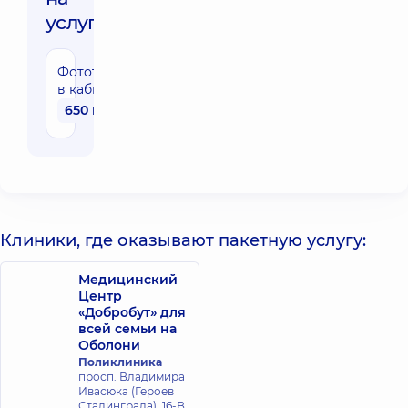
услуги:
Фототерапия
в кабине
650 грн
Клиники, где оказывают пакетную услугу:
Медицинский
Центр
«Добробут» для
всей семьи на
Оболони
Поликлиника
просп. Владимира
Ивасюка (Героев
Сталинграда), 16-В,