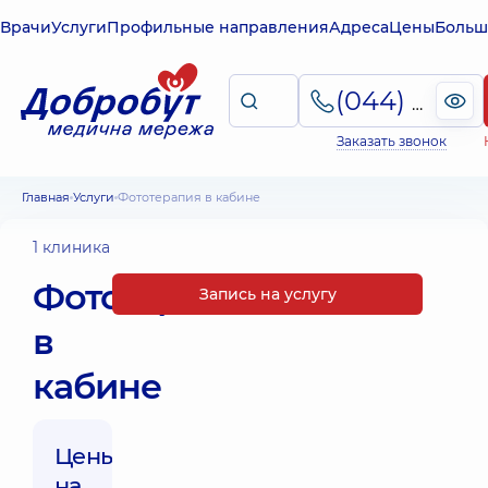
Врачи
Услуги
Профильные направления
Адреса
Цены
Больш
(044) 495-2-888
Заказать звонок
Главная
Услуги
Фототерапия в кабине
1 клиника
Фототерапия
Запись на услугу
в
кабине
Цены
на