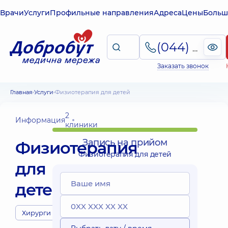
Врачи
Услуги
Профильные направления
Адреса
Цены
Больш
(044) 495-2-888
Заказать звонок
Главная
Услуги
Физиотерапия для детей
2
Информация
клиники
Запись на прийом
Физиотерапия
Физиотерапия для детей
для
детей
Хирурги