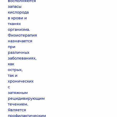
восполняются
запасы
кислорода
в крови и
тканях
организма.
Физиотерапия
назначается
при
различных
заболеваниях,
как
острых,
так и
хронических
с
затяжным
рецидивирующим
течением.
Является
профилактическим