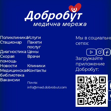
Поликлиника
Услуги
Мы в социальн
Стационар
Пакети
сетях:
послуг
Диагностика
Цены
Скорая
Врачи
Загружайте
помощь
приложение
Новости
Клиники
Добробут:
Медицинская
Контакты
библиотека
Вакансии
Почта:
info@med.dobrobut.com