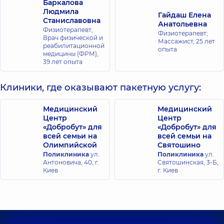
Баркалова
Людмила
Гайдаш Елена
Станиславовна
Анатольевна
Физиотерапевт;
Физиотерапевт;
Врач физической и
Массажист,
25 лет
реабилитационной
опыта
медицины (ФРМ),
39 лет опыта
Клиники, где оказывают пакетную услугу:
Медицинский
Медицинский
Центр
Центр
«Добробут» для
«Добробут» для
всей семьи на
всей семьи на
Олимпийской
Святошино
Поликлиника
ул.
Поликлиника
ул.
Антоновича, 40, г.
Святошинская, 3-Б,
Киев
г. Киев