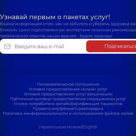
Узнавай первым о пакетах услуг!
Важна информация о том, как не заболеть и уберечь здоровье в
близких. Цикл подготовленных экспертами сезонных рекоменда
тематических советов наших врачей… Будьте здоровы!
Подписатьс
Пользовательское соглашение
Условия предоставления онлайн услуг
Условия предоставления услуг вакцинации
Публичный договор предоставления медицинских услуг
Уголок потребителя онлайн
Верификация пациентов
Правила внутреннего распорядка
Политика конфиденциальности и использования файлов cookie
Українською мовою
English