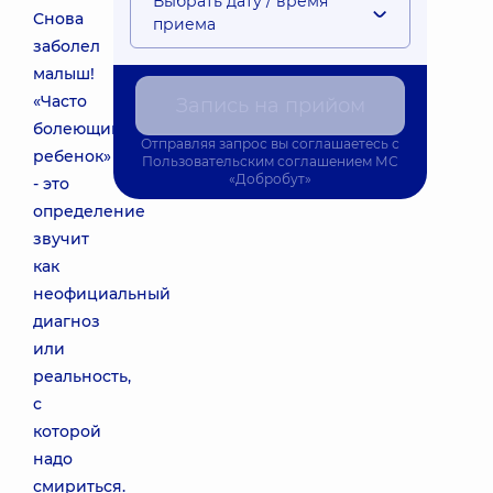
Выбрать дату / время
Снова
приема
заболел
малыш!
«Часто
Запись на прийом
болеющий
Отправляя запрос вы соглашаетесь с
ребенок»
Пользовательским соглашением
МС
«Добробут»
- это
определение
звучит
как
неофициальный
диагноз
или
реальность,
с
которой
надо
смириться.