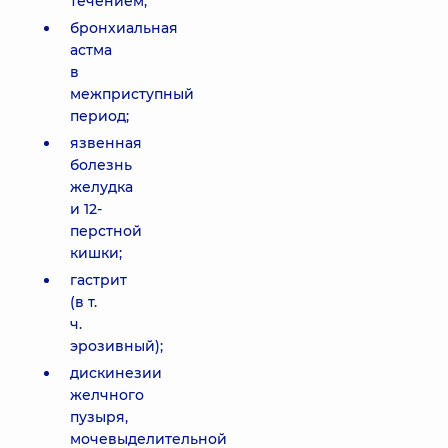
течением;
бронхиальная
астма
в
межприступный
период;
язвенная
болезнь
желудка
и 12-
перстной
кишки;
гастрит
(в т.
ч.
эрозивный);
дискинезии
желчного
пузыря,
мочевыделительной