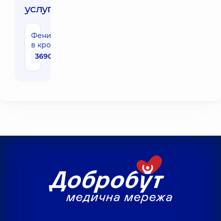
услуги:
Фенилаланин
в крови
3690 грн