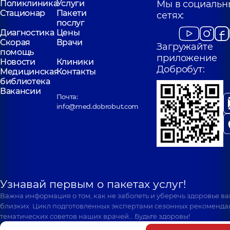
Поликлиника
Услуги
Мы в социальн
Стационар
Пакети
сетях:
послуг
Диагностика
Цены
Скорая
Врачи
Загружайте
помощь
приложение
Новости
Клиники
Добробут:
Медицинская
Контакты
библиотека
Вакансии
Почта:
info@med.dobrobut.com
Узнавай первым о пакетах услуг!
Важна информация о том, как не заболеть и уберечь здоровье в
близких. Цикл подготовленных экспертами сезонных рекоменда
тематических советов наших врачей… Будьте здоровы!