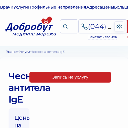
Врачи
Услуги
Профильные направления
Адреса
Цены
Больш
(044) 495-2-888
Заказать звонок
Главная
Услуги
Чеснок, антитела IgE
Чеснок,
Запись на услугу
антитела
IgE
Цены
на