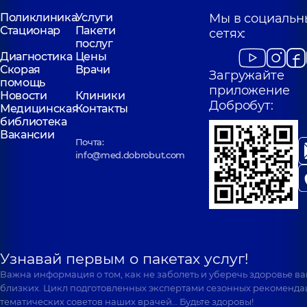
Поликлиника
Услуги
Мы в социальн
Стационар
Пакети
сетях:
послуг
Диагностика
Цены
Скорая
Врачи
Загружайте
помощь
приложение
Новости
Клиники
Добробут:
Медицинская
Контакты
библиотека
Вакансии
Почта:
info@med.dobrobut.com
Узнавай первым о пакетах услуг!
Важна информация о том, как не заболеть и уберечь здоровье в
близких. Цикл подготовленных экспертами сезонных рекоменда
тематических советов наших врачей… Будьте здоровы!