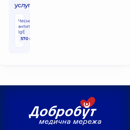
услуги:
Чеснок,
антитела
IgE
570 грн