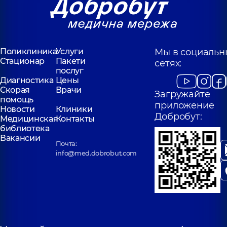
Поликлиника
Услуги
Мы в социальн
Стационар
Пакети
сетях:
послуг
Диагностика
Цены
Скорая
Врачи
Загружайте
помощь
приложение
Новости
Клиники
Добробут:
Медицинская
Контакты
библиотека
Вакансии
Почта:
info@med.dobrobut.com