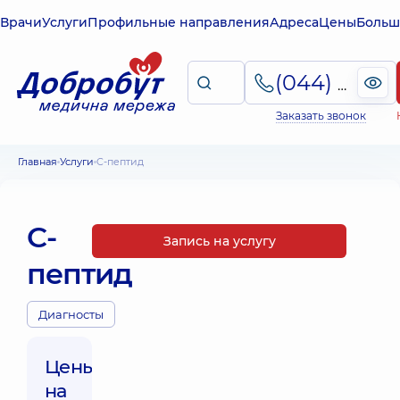
Врачи
Услуги
Профильные направления
Адреса
Цены
Больш
(044) 495-2-888
Заказать звонок
Главная
Услуги
C-пептид
C-
Запись на услугу
пептид
Диагносты
Цены
на