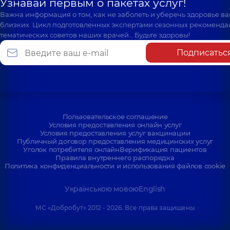
Узнавай первым о пакетах услуг!
Важна информация о том, как не заболеть и уберечь здоровье в
близких. Цикл подготовленных экспертами сезонных рекоменда
тематических советов наших врачей… Будьте здоровы!
Подписатьс
Пользовательское соглашение
Условия предоставления онлайн услуг
Условия предоставления услуг вакцинации
Публичный договор предоставления медицинских услуг
Уголок потребителя онлайн
Верификация пациентов
Правила внутреннего распорядка
Политика конфиденциальности и использования файлов cookie
Українською мовою
English
МС «Добробут» 2012 - 2026. Все права защищены