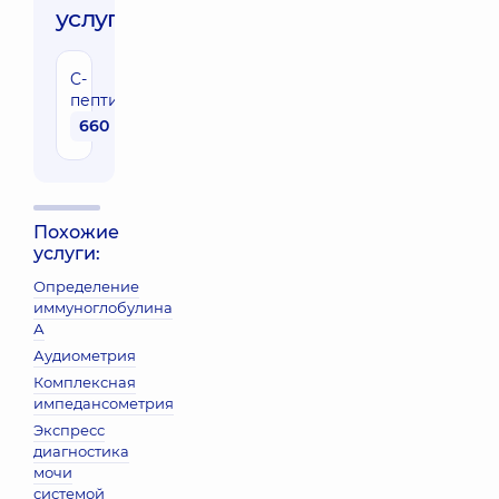
услуги:
C-
пептид
660 грн
Похожие
услуги:
Определение
иммуноглобулина
А
Аудиометрия
Комплексная
импедансометрия
Экспресс
диагностика
мочи
системой