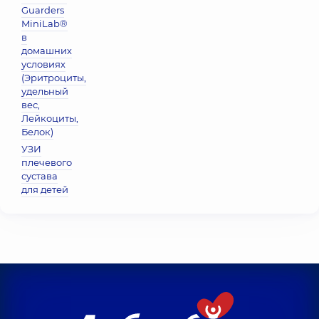
Guarders
MiniLab®
в
домашних
условиях
(Эритроциты,
удельный
вес,
Лейкоциты,
Белок)
УЗИ
плечевого
сустава
для детей